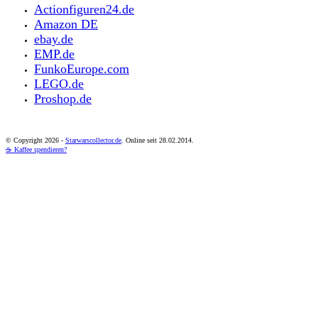
Actionfiguren24.de
Amazon DE
ebay.de
EMP.de
FunkoEurope.com
LEGO.de
Proshop.de
© Copyright
2026 -
Starwarscollector.de
. Online seit 28.02.2014.
☕ Kaffee spendieren?