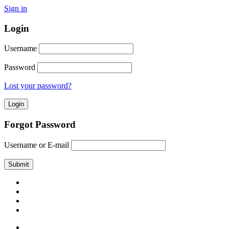
Sign in
Login
Username
Password
Lost your password?
Forgot Password
Username or E-mail