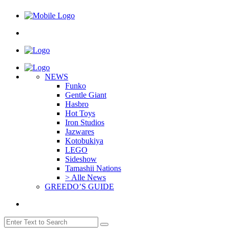
NEWS
Funko
Gentle Giant
Hasbro
Hot Toys
Iron Studios
Jazwares
Kotobukiya
LEGO
Sideshow
Tamashii Nations
> Alle News
GREEDO’S GUIDE