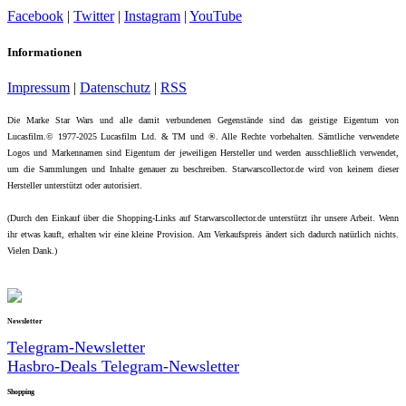
Facebook
|
Twitter
|
Instagram
|
YouTube
Informationen
Impressum
|
Datenschutz
|
RSS
Die Marke Star Wars und alle damit verbundenen Gegenstände sind das geistige Eigentum von
Lucasfilm.© 1977-2025 Lucasfilm Ltd. & TM und ®. Alle Rechte vorbehalten. Sämtliche verwendete
Logos und Markennamen sind Eigentum der jeweiligen Hersteller und werden ausschließlich verwendet,
um die Sammlungen und Inhalte genauer zu beschreiben. Starwarscollector.de wird von keinem dieser
Hersteller unterstützt oder autorisiert.
(Durch den Einkauf über die Shopping-Links auf Starwarscollector.de unterstützt ihr unsere Arbeit. Wenn
ihr etwas kauft, erhalten wir eine kleine Provision. Am Verkaufspreis ändert sich dadurch natürlich nichts.
Vielen Dank.)
Newsletter
Telegram-Newsletter
Hasbro-Deals Telegram-Newsletter
Shopping