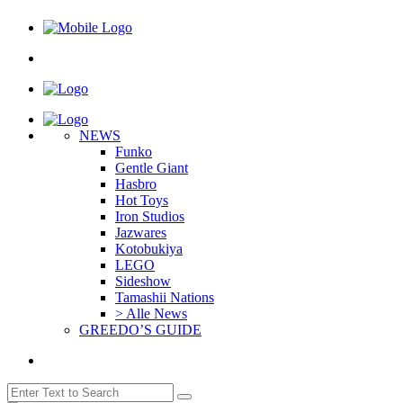
NEWS
Funko
Gentle Giant
Hasbro
Hot Toys
Iron Studios
Jazwares
Kotobukiya
LEGO
Sideshow
Tamashii Nations
> Alle News
GREEDO’S GUIDE