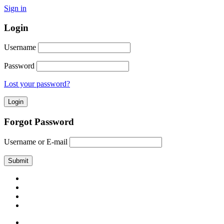
Sign in
Login
Username
Password
Lost your password?
Forgot Password
Username or E-mail