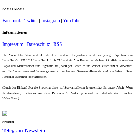
Social Media
Facebook
|
Twitter
|
Instagram
|
YouTube
Informationen
Impressum
|
Datenschutz
|
RSS
Die Marke Star Wars und alle damit verbundenen Gegenstände sind das geistige Eigentum von
Lucasfilm.© 1977-2025 Lucasfilm Ltd. & TM und ®. Alle Rechte vorbehalten. Sämtliche verwendete
Logos und Markennamen sind Eigentum der jeweiligen Hersteller und werden ausschließlich verwendet,
um die Sammlungen und Inhalte genauer zu beschreiben. Starwarscollector.de wird von keinem dieser
Hersteller unterstützt oder autorisiert.
(Durch den Einkauf über die Shopping-Links auf Starwarscollector.de unterstützt ihr unsere Arbeit. Wenn
ihr etwas kauft, erhalten wir eine kleine Provision. Am Verkaufspreis ändert sich dadurch natürlich nichts.
Vielen Dank.)
Newsletter
Telegram-Newsletter