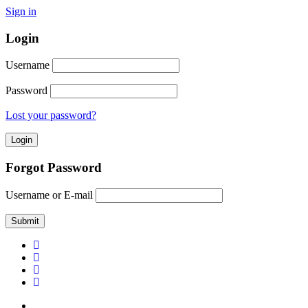
Sign in
Login
Username
Password
Lost your password?
Forgot Password
Username or E-mail