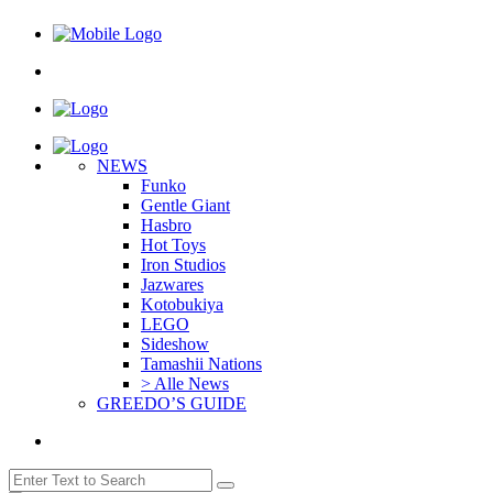
NEWS
Funko
Gentle Giant
Hasbro
Hot Toys
Iron Studios
Jazwares
Kotobukiya
LEGO
Sideshow
Tamashii Nations
> Alle News
GREEDO’S GUIDE