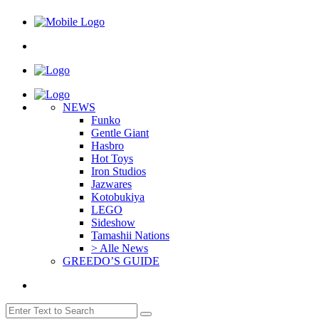
NEWS
Funko
Gentle Giant
Hasbro
Hot Toys
Iron Studios
Jazwares
Kotobukiya
LEGO
Sideshow
Tamashii Nations
> Alle News
GREEDO’S GUIDE