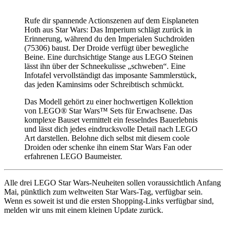
Rufe dir spannende Actionszenen auf dem Eisplaneten
Hoth aus Star Wars: Das Imperium schlägt zurück in
Erinnerung, während du den Imperialen Suchdroiden
(75306) baust. Der Droide verfügt über bewegliche
Beine. Eine durchsichtige Stange aus LEGO Steinen
lässt ihn über der Schneekulisse „schweben“. Eine
Infotafel vervollständigt das imposante Sammlerstück,
das jeden Kaminsims oder Schreibtisch schmückt.
Das Modell gehört zu einer hochwertigen Kollektion
von LEGO® Star Wars™ Sets für Erwachsene. Das
komplexe Bauset vermittelt ein fesselndes Bauerlebnis
und lässt dich jedes eindrucksvolle Detail nach LEGO
Art darstellen. Belohne dich selbst mit diesem coole
Droiden oder schenke ihn einem Star Wars Fan oder
erfahrenen LEGO Baumeister.
Alle drei LEGO Star Wars-Neuheiten sollen voraussichtlich Anfang
Mai, pünktlich zum weltweiten Star Wars-Tag, verfügbar sein.
Wenn es soweit ist und die ersten Shopping-Links verfügbar sind,
melden wir uns mit einem kleinen Update zurück.