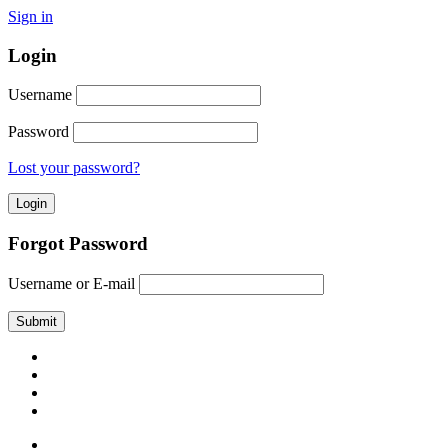
Sign in
Login
Username
Password
Lost your password?
Forgot Password
Username or E-mail