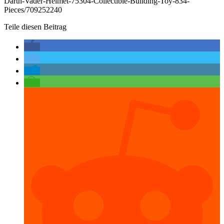
Darth-Vader-Helmet-75304-Collectible-Building-Toy-834-
Pieces/709252240
Teile diesen Beitrag