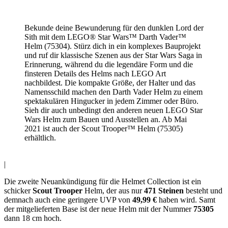
Bekunde deine Bewunderung für den dunklen Lord der
Sith mit dem LEGO® Star Wars™ Darth Vader™
Helm (75304). Stürz dich in ein komplexes Bauprojekt
und ruf dir klassische Szenen aus der Star Wars Saga in
Erinnerung, während du die legendäre Form und die
finsteren Details des Helms nach LEGO Art
nachbildest. Die kompakte Größe, der Halter und das
Namensschild machen den Darth Vader Helm zu einem
spektakulären Hingucker in jedem Zimmer oder Büro.
Sieh dir auch unbedingt den anderen neuen LEGO Star
Wars Helm zum Bauen und Ausstellen an. Ab Mai
2021 ist auch der Scout Trooper™ Helm (75305)
erhältlich.
|
Die zweite Neuankündigung für die Helmet Collection ist ein
schicker
Scout Trooper
Helm, der aus nur
471 Steinen
besteht und
demnach auch eine geringere UVP von
49,99 €
haben wird. Samt
der mitgelieferten Base ist der neue Helm mit der Nummer
75305
dann 18 cm hoch.