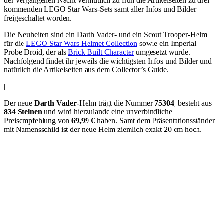
der vergangenen Nacht vermutlich zu früh die Artikelseiten zu drei
kommenden LEGO Star Wars-Sets samt aller Infos und Bilder
freigeschaltet worden.
Die Neuheiten sind ein Darth Vader- und ein Scout Trooper-Helm
für die
LEGO Star Wars Helmet Collection
sowie ein Imperial
Probe Droid, der als
Brick Built Character
umgesetzt wurde.
Nachfolgend findet ihr jeweils die wichtigsten Infos und Bilder und
natürlich die Artikelseiten aus dem Collector’s Guide.
|
Der neue
Darth Vader
-Helm trägt die Nummer
75304
, besteht aus
834 Steinen
und wird hierzulande eine unverbindliche
Preisempfehlung von
69,99 €
haben. Samt dem Präsentationsständer
mit Namensschild ist der neue Helm ziemlich exakt 20 cm hoch.