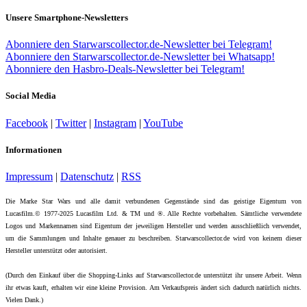
Unsere Smartphone-Newsletters
Abonniere den Starwarscollector.de-Newsletter bei Telegram!
Abonniere den Starwarscollector.de-Newsletter bei Whatsapp!
Abonniere den Hasbro-Deals-Newsletter bei Telegram!
Social Media
Facebook
|
Twitter
|
Instagram
|
YouTube
Informationen
Impressum
|
Datenschutz
|
RSS
Die Marke Star Wars und alle damit verbundenen Gegenstände sind das geistige Eigentum von
Lucasfilm.© 1977-2025 Lucasfilm Ltd. & TM und ®. Alle Rechte vorbehalten. Sämtliche verwendete
Logos und Markennamen sind Eigentum der jeweiligen Hersteller und werden ausschließlich verwendet,
um die Sammlungen und Inhalte genauer zu beschreiben. Starwarscollector.de wird von keinem dieser
Hersteller unterstützt oder autorisiert.
(Durch den Einkauf über die Shopping-Links auf Starwarscollector.de unterstützt ihr unsere Arbeit. Wenn
ihr etwas kauft, erhalten wir eine kleine Provision. Am Verkaufspreis ändert sich dadurch natürlich nichts.
Vielen Dank.)