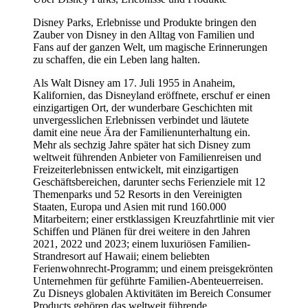
Disney Parks, Erlebnisse und Produkte bringen den
Zauber von Disney in den Alltag von Familien und
Fans auf der ganzen Welt, um magische Erinnerungen
zu schaffen, die ein Leben lang halten.
Als Walt Disney am 17. Juli 1955 in Anaheim,
Kalifornien, das Disneyland eröffnete, erschuf er einen
einzigartigen Ort, der wunderbare Geschichten mit
unvergesslichen Erlebnissen verbindet und läutete
damit eine neue Ära der Familienunterhaltung ein.
Mehr als sechzig Jahre später hat sich Disney zum
weltweit führenden Anbieter von Familienreisen und
Freizeiterlebnissen entwickelt, mit einzigartigen
Geschäftsbereichen, darunter sechs Ferienziele mit 12
Themenparks und 52 Resorts in den Vereinigten
Staaten, Europa und Asien mit rund 160.000
Mitarbeitern; einer erstklassigen Kreuzfahrtlinie mit vier
Schiffen und Plänen für drei weitere in den Jahren
2021, 2022 und 2023; einem luxuriösen Familien-
Strandresort auf Hawaii; einem beliebten
Ferienwohnrecht-Programm; und einem preisgekrönten
Unternehmen für geführte Familien-Abenteuerreisen.
Zu Disneys globalen Aktivitäten im Bereich Consumer
Products gehören das weltweit führende