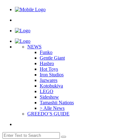
NEWS
Funko
Gentle Giant
Hasbro
Hot Toys
Iron Studios
Jazwares
Kotobukiya
LEGO
Sideshow
Tamashii Nations
> Alle News
GREEDO’S GUIDE