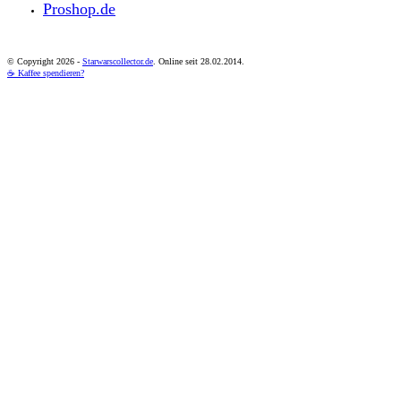
Proshop.de
© Copyright
2026 -
Starwarscollector.de
. Online seit 28.02.2014.
☕ Kaffee spendieren?