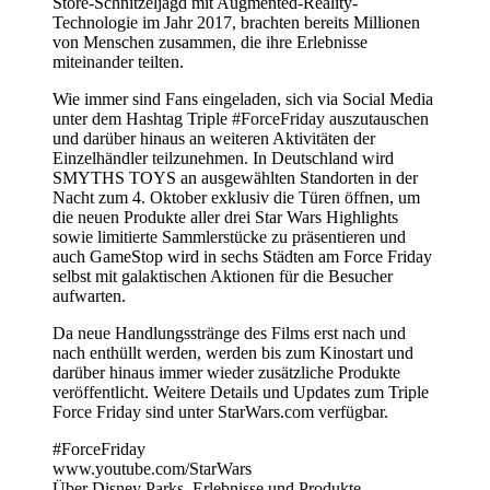
Store-Schnitzeljagd mit Augmented-Reality-
Technologie im Jahr 2017, brachten bereits Millionen
von Menschen zusammen, die ihre Erlebnisse
miteinander teilten.
Wie immer sind Fans eingeladen, sich via Social Media
unter dem Hashtag Triple #ForceFriday auszutauschen
und darüber hinaus an weiteren Aktivitäten der
Einzelhändler teilzunehmen. In Deutschland wird
SMYTHS TOYS an ausgewählten Standorten in der
Nacht zum 4. Oktober exklusiv die Türen öffnen, um
die neuen Produkte aller drei Star Wars Highlights
sowie limitierte Sammlerstücke zu präsentieren und
auch GameStop wird in sechs Städten am Force Friday
selbst mit galaktischen Aktionen für die Besucher
aufwarten.
Da neue Handlungsstränge des Films erst nach und
nach enthüllt werden, werden bis zum Kinostart und
darüber hinaus immer wieder zusätzliche Produkte
veröffentlicht. Weitere Details und Updates zum Triple
Force Friday sind unter StarWars.com verfügbar.
#ForceFriday
www.youtube.com/StarWars
Über Disney Parks, Erlebnisse und Produkte