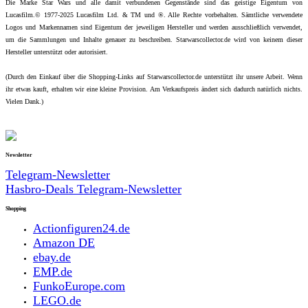
Die Marke Star Wars und alle damit verbundenen Gegenstände sind das geistige Eigentum von
Lucasfilm.© 1977-2025 Lucasfilm Ltd. & TM und ®. Alle Rechte vorbehalten. Sämtliche verwendete
Logos und Markennamen sind Eigentum der jeweiligen Hersteller und werden ausschließlich verwendet,
um die Sammlungen und Inhalte genauer zu beschreiben. Starwarscollector.de wird von keinem dieser
Hersteller unterstützt oder autorisiert.
(Durch den Einkauf über die Shopping-Links auf Starwarscollector.de unterstützt ihr unsere Arbeit. Wenn
ihr etwas kauft, erhalten wir eine kleine Provision. Am Verkaufspreis ändert sich dadurch natürlich nichts.
Vielen Dank.)
Newsletter
Telegram-Newsletter
Hasbro-Deals Telegram-Newsletter
Shopping
Actionfiguren24.de
Amazon DE
ebay.de
EMP.de
FunkoEurope.com
LEGO.de