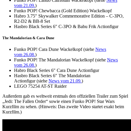
Funko POP! Lando Calrissian Wackelkopf (siehe
News
vom 21.09.
)
Funko POP! Chewbacca (Gold Edition) Wackelkopf
Habro 3.75″ Skywalker Commemorative Edition – C-3PO,
R2-D2 & BB-8 Set
Hasbro Black Series 6″ C-3PO & Babu Frik Actionfigur
The Mandalorian & Cara Dune
Funko POP! Cara Dune Wackelkopf (siehe
News
vom 26.08.
)
Funko POP! The Mandalorian Wackelkopf (siehe
News
vom 26.08.
)
Habro Black Series 6″ Cara Dune Actionfigur
Hasbro Black Series 6″ The Mandalorian
Actionfigur (siehe
News vom 21.09.
)
LEGO 75254 AT-ST Raider
Außerdem gab es weltweit erstmals den offiziellen Trailer zum Spiel
„Jedi: The Fallen Order“ sowie einen Funko POP! Star Wars
Kurzfilm zu sehen. (Hinweis: Das zweite Video startet exakt beim
Kurzfilm.)