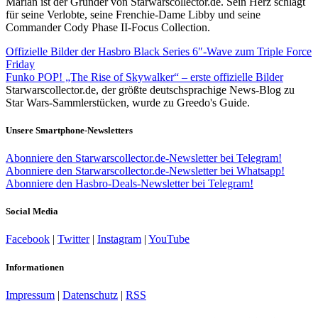
Marian ist der Gründer von Starwarscollector.de. Sein Herz schlägt
für seine Verlobte, seine Frenchie-Dame Libby und seine
Commander Cody Phase II-Focus Collection.
Offizielle Bilder der Hasbro Black Series 6″-Wave zum Triple Force
Friday
Funko POP! „The Rise of Skywalker“ – erste offizielle Bilder
Starwarscollector.de, der größte deutschsprachige News-Blog zu
Star Wars-Sammlerstücken, wurde zu Greedo's Guide.
Unsere Smartphone-Newsletters
Abonniere den Starwarscollector.de-Newsletter bei Telegram!
Abonniere den Starwarscollector.de-Newsletter bei Whatsapp!
Abonniere den Hasbro-Deals-Newsletter bei Telegram!
Social Media
Facebook
|
Twitter
|
Instagram
|
YouTube
Informationen
Impressum
|
Datenschutz
|
RSS