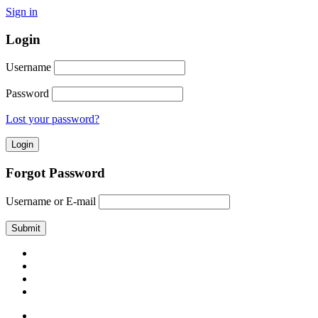
Sign in
Login
Username
Password
Lost your password?
Forgot Password
Username or E-mail