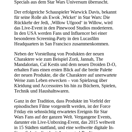
Specials aus dem Star Wars Universum überrascht.
Der erfolgreiche Schauspieler Warwick Davis, bekannt
für seine Rolle als Ewok ‚Wicket‘ in Star Wars: Die
Rückkehr der Jedi, ‚Willow Ufgood‘ in Willow, wird
das Live-Event in den Pinewood Studios moderieren.
In den USA werden Fans und Influencer bei einer
besonderen Screening-Party in den Lucasfilm
Headquarters in San Francisco zusammenkommen.
Neben der Vorstellung von Produkten der neuen
Charaktere wie zum Beispiel Zorii, Jannah, The
Mandalorian, Cal Kestis und dem neuen Droiden D-O,
erhalten Fans einen ersten Blick auf die breite Palette
der neuen Produkte, die die Charaktere auf unerwartete
Weise zum Leben erwecken – von Spielzeug über
Kleidung und Accessoires bis hin zu Büchern, Spielen,
Technik und Haushaltswaren.
Ganz in der Tradition, dass Produkte im Vorfeld der
episodischen Filme vorgestellt werden, ist der Force
Friday ein sehnsüchtig erwartetes Ereignis für Star
Wars Fans auf der ganzen Welt. Vergangene Events,
darunter ein Live-Unboxing-Event, das 2015 weltweit
in 15 Städten stattfand, und eine weltweite digitale In-