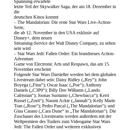
Spannung erwartete
letzte Teil der Skywalker Saga, der am 18. Dezember in
die
deutschen Kinos kommt
– The Mandalorian: Die erste Star Wars Live-Action-
Serie,
die ab 12. November in den USA exklusiv auf
Disney+, dem neuen
Streaming-Service der Walt Disney Company, zu sehen
sein wird
– Star Wars Jedi: Fallen Order: Ein brandneues Action-
Adventure
Game von Electronic Arts und Respawn, das am 15.
November erscheint
Folgende Star Wars Darsteller werden bei dem globalen
Livestream dabei sein: Daisy Ridley („Rey“); John
Boyega („Finn“); Oscar Isaac („Poe“); Anthony
Daniels („C3P0“); Billy Dee Williams („Lando
Calrissian“); Joonas Suotamo („Chewbacca“); Kerri
Russel („Zorii“); Naomi Ackie („Jannah“); Kelly Marie
Tran („Rose“); Pedro Pascal („The Mandalorian“); und
Gina Carano („Cara Dune“ in „The Mandalorian“). Die
Zuschauer des Livestreams werden außerdem mit der
Weltpremiere des Trailers zum Videogame Star Wars
Jedi: The Fallen Order und weiteren exklusiven