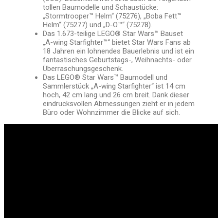
tollen Baumodelle und Schaustücke:
„Stormtrooper™ Helm“ (75276), „Boba Fett™
Helm“ (75277) und „D-O™“ (75278).
Das 1.673-teilige LEGO® Star Wars™ Bauset
„A-wing Starfighter™“ bietet Star Wars Fans ab
18 Jahren ein lohnendes Bauerlebnis und ist ein
fantastisches Geburtstags-, Weihnachts- oder
Überraschungsgeschenk.
Das LEGO® Star Wars™ Baumodell und
Sammlerstück „A-wing Starfighter“ ist 14 cm
hoch, 42 cm lang und 26 cm breit. Dank dieser
eindrucksvollen Abmessungen zieht er in jedem
Büro oder Wohnzimmer die Blicke auf sich.