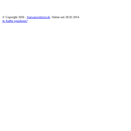
© Copyright
2026 -
Starwarscollector.de
. Online seit 28.02.2014.
☕ Kaffee spendieren?