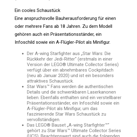
Ein cooles Schaustück
Eine anspruchsvolle Bauherausforderung für einen
oder mehrere Fans ab 18 Jahren. Zu dem Modell
gehören auch ein Präsentationsständer, ein
Infoschild sowie ein A-Flügler-Pilot als Minifigur.
Der A-wing Starfighter aus „Star Wars: Die
Rückkehr der Jedi-Ritter“ (erstmals in einer
Version der LEGO® Ultimate Collector Series)
verfügt über ein abnehmbares Cockpitdach
(neu ab Januar 2020) und ist ein besonders
attraktives Schaustück.
Star Wars™ Fans werden die authentischen
Details und die schwenkbaren Laserkanonen
lieben. Ebenfalls enthalten sind ein verstellbarer
Präsentationsständer, ein Infoschild sowie ein
A-Flügler-Pilot als Minifigur, um das
faszinierende Star Wars Schaustück zu
vervollständigen.
Das LEGO® Bauset „A-wing Starfighter™“
gehört zu Star Wars™ Ultimate Collector Series
(UCS). Beachtenswert sind auch die folgenden