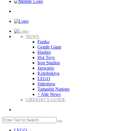
NEWS
Funko
Gentle Giant
Hasbro
Hot Toys
Iron Studios
Jazwares
Kotobukiya
LEGO
Sideshow
Tamashii Nations
> Alle News
GREEDO’S GUIDE
LEGO