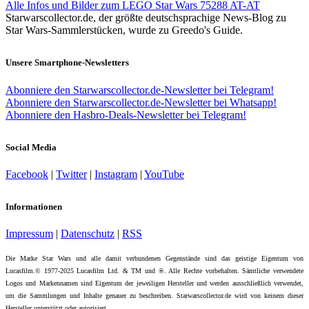
Alle Infos und Bilder zum LEGO Star Wars 75288 AT-AT
Starwarscollector.de, der größte deutschsprachige News-Blog zu
Star Wars-Sammlerstücken, wurde zu Greedo's Guide.
Unsere Smartphone-Newsletters
Abonniere den Starwarscollector.de-Newsletter bei Telegram!
Abonniere den Starwarscollector.de-Newsletter bei Whatsapp!
Abonniere den Hasbro-Deals-Newsletter bei Telegram!
Social Media
Facebook
|
Twitter
|
Instagram
|
YouTube
Informationen
Impressum
|
Datenschutz
|
RSS
Die Marke Star Wars und alle damit verbundenen Gegenstände sind das geistige Eigentum von
Lucasfilm.© 1977-2025 Lucasfilm Ltd. & TM und ®. Alle Rechte vorbehalten. Sämtliche verwendete
Logos und Markennamen sind Eigentum der jeweiligen Hersteller und werden ausschließlich verwendet,
um die Sammlungen und Inhalte genauer zu beschreiben. Starwarscollector.de wird von keinem dieser
Hersteller unterstützt oder autorisiert.