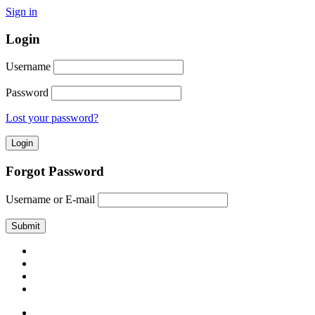
Sign in
Login
Username
Password
Lost your password?
Forgot Password
Username or E-mail