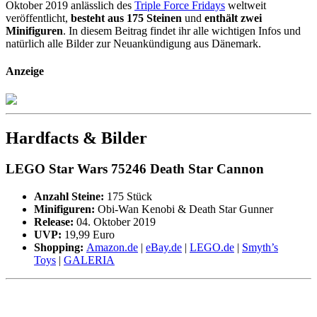
Oktober 2019 anlässlich des
Triple Force Fridays
weltweit
veröffentlicht,
besteht aus 175 Steinen
und
enthält zwei
Minifiguren
. In diesem Beitrag findet ihr alle wichtigen Infos und
natürlich alle Bilder zur Neuankündigung aus Dänemark.
Anzeige
Hardfacts & Bilder
LEGO Star Wars 75246 Death Star Cannon
Anzahl Steine:
175 Stück
Minifiguren:
Obi-Wan Kenobi & Death Star Gunner
Release:
04. Oktober 2019
UVP:
19,99 Euro
Shopping:
Amazon.de
|
eBay.de
|
LEGO.de
|
Smyth’s
Toys
|
GALERIA