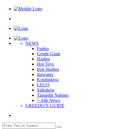
NEWS
Funko
Gentle Giant
Hasbro
Hot Toys
Iron Studios
Jazwares
Kotobukiya
LEGO
Sideshow
Tamashii Nations
> Alle News
GREEDO’S GUIDE