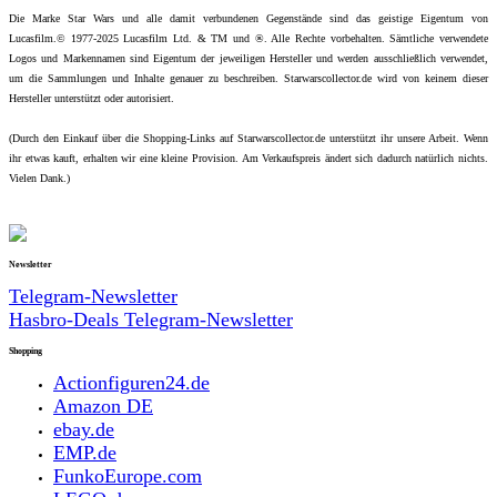
Die Marke Star Wars und alle damit verbundenen Gegenstände sind das geistige Eigentum von
Lucasfilm.© 1977-2025 Lucasfilm Ltd. & TM und ®. Alle Rechte vorbehalten. Sämtliche verwendete
Logos und Markennamen sind Eigentum der jeweiligen Hersteller und werden ausschließlich verwendet,
um die Sammlungen und Inhalte genauer zu beschreiben. Starwarscollector.de wird von keinem dieser
Hersteller unterstützt oder autorisiert.
(Durch den Einkauf über die Shopping-Links auf Starwarscollector.de unterstützt ihr unsere Arbeit. Wenn
ihr etwas kauft, erhalten wir eine kleine Provision. Am Verkaufspreis ändert sich dadurch natürlich nichts.
Vielen Dank.)
Newsletter
Telegram-Newsletter
Hasbro-Deals Telegram-Newsletter
Shopping
Actionfiguren24.de
Amazon DE
ebay.de
EMP.de
FunkoEurope.com