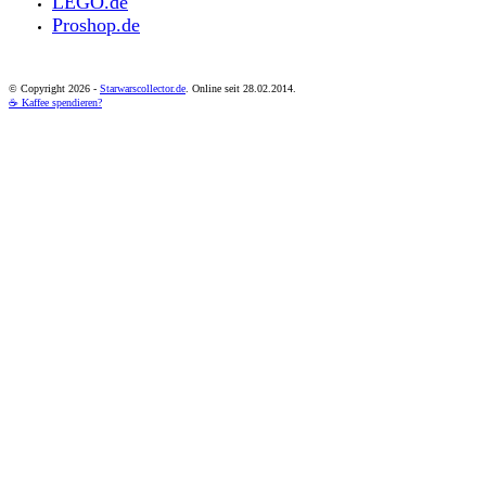
LEGO.de
Proshop.de
© Copyright
2026 -
Starwarscollector.de
. Online seit 28.02.2014.
☕ Kaffee spendieren?