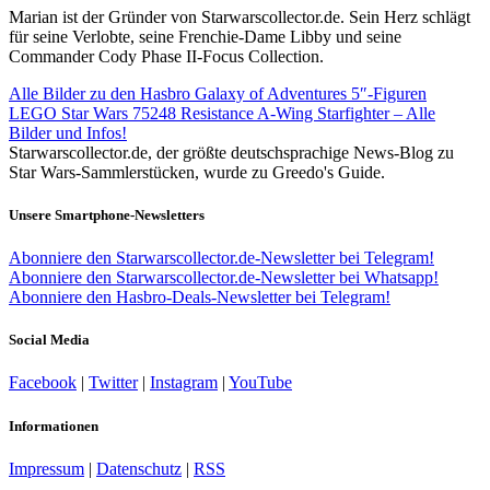
Marian ist der Gründer von Starwarscollector.de. Sein Herz schlägt
für seine Verlobte, seine Frenchie-Dame Libby und seine
Commander Cody Phase II-Focus Collection.
Alle Bilder zu den Hasbro Galaxy of Adventures 5″-Figuren
LEGO Star Wars 75248 Resistance A-Wing Starfighter – Alle
Bilder und Infos!
Starwarscollector.de, der größte deutschsprachige News-Blog zu
Star Wars-Sammlerstücken, wurde zu Greedo's Guide.
Unsere Smartphone-Newsletters
Abonniere den Starwarscollector.de-Newsletter bei Telegram!
Abonniere den Starwarscollector.de-Newsletter bei Whatsapp!
Abonniere den Hasbro-Deals-Newsletter bei Telegram!
Social Media
Facebook
|
Twitter
|
Instagram
|
YouTube
Informationen
Impressum
|
Datenschutz
|
RSS