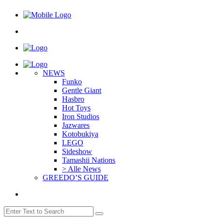
NEWS
Funko
Gentle Giant
Hasbro
Hot Toys
Iron Studios
Jazwares
Kotobukiya
LEGO
Sideshow
Tamashii Nations
> Alle News
GREEDO’S GUIDE