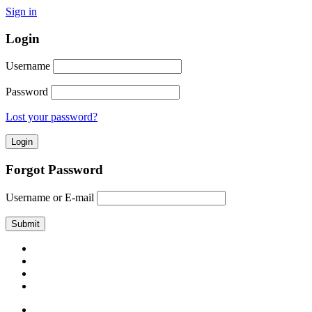
Sign in
Login
Username
Password
Lost your password?
Forgot Password
Username or E-mail