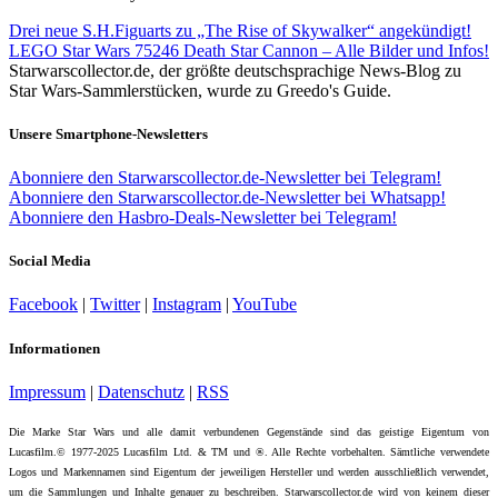
Drei neue S.H.Figuarts zu „The Rise of Skywalker“ angekündigt!
LEGO Star Wars 75246 Death Star Cannon – Alle Bilder und Infos!
Starwarscollector.de, der größte deutschsprachige News-Blog zu
Star Wars-Sammlerstücken, wurde zu Greedo's Guide.
Unsere Smartphone-Newsletters
Abonniere den Starwarscollector.de-Newsletter bei Telegram!
Abonniere den Starwarscollector.de-Newsletter bei Whatsapp!
Abonniere den Hasbro-Deals-Newsletter bei Telegram!
Social Media
Facebook
|
Twitter
|
Instagram
|
YouTube
Informationen
Impressum
|
Datenschutz
|
RSS
Die Marke Star Wars und alle damit verbundenen Gegenstände sind das geistige Eigentum von
Lucasfilm.© 1977-2025 Lucasfilm Ltd. & TM und ®. Alle Rechte vorbehalten. Sämtliche verwendete
Logos und Markennamen sind Eigentum der jeweiligen Hersteller und werden ausschließlich verwendet,
um die Sammlungen und Inhalte genauer zu beschreiben. Starwarscollector.de wird von keinem dieser