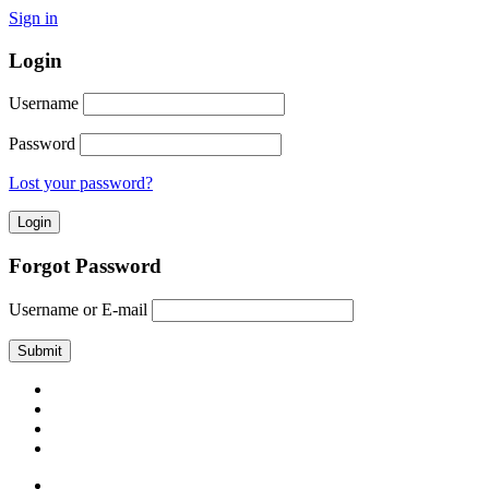
Sign in
Login
Username
Password
Lost your password?
Forgot Password
Username or E-mail