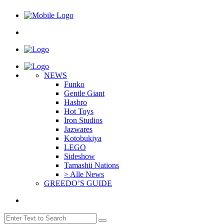
NEWS
Funko
Gentle Giant
Hasbro
Hot Toys
Iron Studios
Jazwares
Kotobukiya
LEGO
Sideshow
Tamashii Nations
> Alle News
GREEDO’S GUIDE