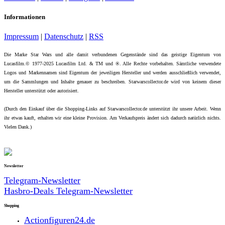
Informationen
Impressum
|
Datenschutz
|
RSS
Die Marke Star Wars und alle damit verbundenen Gegenstände sind das geistige Eigentum von
Lucasfilm.© 1977-2025 Lucasfilm Ltd. & TM und ®. Alle Rechte vorbehalten. Sämtliche verwendete
Logos und Markennamen sind Eigentum der jeweiligen Hersteller und werden ausschließlich verwendet,
um die Sammlungen und Inhalte genauer zu beschreiben. Starwarscollector.de wird von keinem dieser
Hersteller unterstützt oder autorisiert.
(Durch den Einkauf über die Shopping-Links auf Starwarscollector.de unterstützt ihr unsere Arbeit. Wenn
ihr etwas kauft, erhalten wir eine kleine Provision. Am Verkaufspreis ändert sich dadurch natürlich nichts.
Vielen Dank.)
Newsletter
Telegram-Newsletter
Hasbro-Deals Telegram-Newsletter
Shopping
Actionfiguren24.de