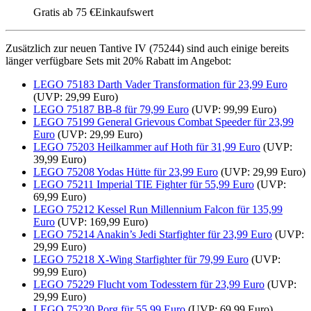
Gratis ab 75 €Einkaufswert
Zusätzlich zur neuen Tantive IV (75244) sind auch einige bereits
länger verfügbare Sets mit 20% Rabatt im Angebot:
LEGO 75183 Darth Vader Transformation für 23,99 Euro
(UVP: 29,99 Euro)
LEGO 75187 BB-8 für 79,99 Euro
(UVP: 99,99 Euro)
LEGO 75199 General Grievous Combat Speeder für 23,99
Euro
(UVP: 29,99 Euro)
LEGO 75203 Heilkammer auf Hoth für 31,99 Euro
(UVP:
39,99 Euro)
LEGO 75208 Yodas Hütte für 23,99 Euro
(UVP: 29,99 Euro)
LEGO 75211 Imperial TIE Fighter für 55,99 Euro
(UVP:
69,99 Euro)
LEGO 75212 Kessel Run Millennium Falcon für 135,99
Euro
(UVP: 169,99 Euro)
LEGO 75214 Anakin’s Jedi Starfighter für 23,99 Euro
(UVP:
29,99 Euro)
LEGO 75218 X-Wing Starfighter für 79,99 Euro
(UVP:
99,99 Euro)
LEGO 75229 Flucht vom Todesstern für 23,99 Euro
(UVP:
29,99 Euro)
LEGO 75230 Porg für 55,99 Euro
(UVP: 69,99 Euro)