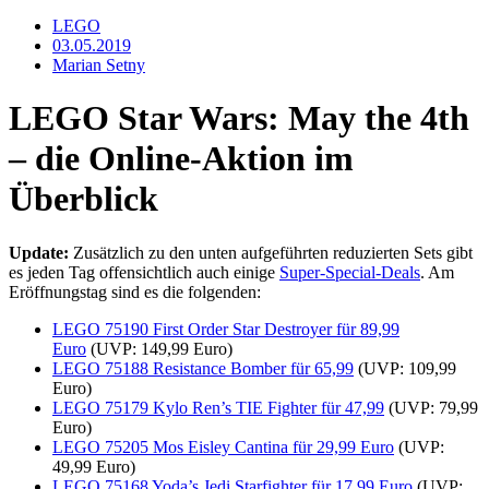
LEGO
03.05.2019
Marian Setny
LEGO Star Wars: May the 4th
– die Online-Aktion im
Überblick
Update:
Zusätzlich zu den unten aufgeführten reduzierten Sets gibt
es jeden Tag offensichtlich auch einige
Super-Special-Deals
. Am
Eröffnungstag sind es die folgenden:
LEGO 75190 First Order Star Destroyer für 89,99
Euro
(UVP: 149,99 Euro)
LEGO 75188 Resistance Bomber für 65,99
(UVP: 109,99
Euro)
LEGO 75179 Kylo Ren’s TIE Fighter für 47,99
(UVP: 79,99
Euro)
LEGO 75205 Mos Eisley Cantina für 29,99 Euro
(UVP:
49,99 Euro)
LEGO 75168 Yoda’s Jedi Starfighter für 17,99 Euro
(UVP: