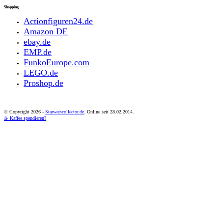
Shopping
Actionfiguren24.de
Amazon DE
ebay.de
EMP.de
FunkoEurope.com
LEGO.de
Proshop.de
© Copyright
2026 -
Starwarscollector.de
. Online seit 28.02.2014.
☕ Kaffee spendieren?