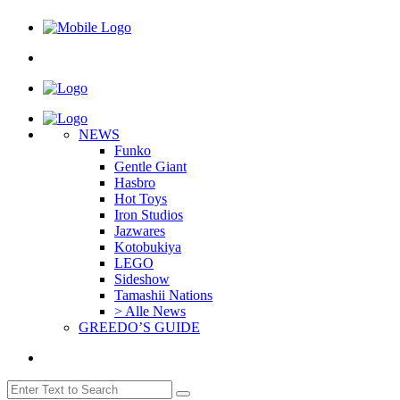
NEWS
Funko
Gentle Giant
Hasbro
Hot Toys
Iron Studios
Jazwares
Kotobukiya
LEGO
Sideshow
Tamashii Nations
> Alle News
GREEDO’S GUIDE