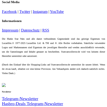
Social Media
Facebook
|
Twitter
|
Instagram
|
YouTube
Informationen
Impressum
|
Datenschutz
|
RSS
Die Marke Star Wars und alle damit verbundenen Gegenstände sind das geistige Eigentum von
Lucasfilm.© 1977-2025 Lucasfilm Ltd. & TM und ®. Alle Rechte vorbehalten. Sämtliche verwendete
Logos und Markennamen sind Eigentum der jeweiligen Hersteller und werden ausschließlich verwendet,
um die Sammlungen und Inhalte genauer zu beschreiben. Starwarscollector.de wird von keinem dieser
Hersteller unterstützt oder autorisiert.
(Durch den Einkauf über die Shopping-Links auf Starwarscollector.de unterstützt ihr unsere Arbeit. Wenn
ihr etwas kauft, erhalten wir eine kleine Provision. Am Verkaufspreis ändert sich dadurch natürlich nichts.
Vielen Dank.)
Newsletter
Telegram-Newsletter
Hasbro-Deals Telegram-Newsletter