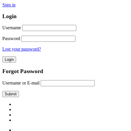
Sign in
Login
Username
Password
Lost your password?
Forgot Password
Username or E-mail