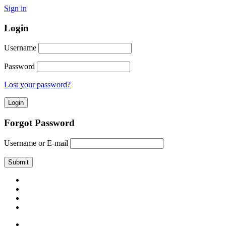
Sign in
Login
Username
Password
Lost your password?
Forgot Password
Username or E-mail