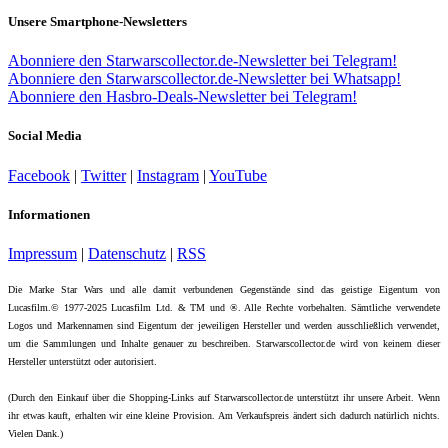
Unsere Smartphone-Newsletters
Abonniere den Starwarscollector.de-Newsletter bei Telegram!
Abonniere den Starwarscollector.de-Newsletter bei Whatsapp!
Abonniere den Hasbro-Deals-Newsletter bei Telegram!
Social Media
Facebook
|
Twitter
|
Instagram
|
YouTube
Informationen
Impressum
|
Datenschutz
|
RSS
Die Marke Star Wars und alle damit verbundenen Gegenstände sind das geistige Eigentum von
Lucasfilm.© 1977-2025 Lucasfilm Ltd. & TM und ®. Alle Rechte vorbehalten. Sämtliche verwendete
Logos und Markennamen sind Eigentum der jeweiligen Hersteller und werden ausschließlich verwendet,
um die Sammlungen und Inhalte genauer zu beschreiben. Starwarscollector.de wird von keinem dieser
Hersteller unterstützt oder autorisiert.
(Durch den Einkauf über die Shopping-Links auf Starwarscollector.de unterstützt ihr unsere Arbeit. Wenn
ihr etwas kauft, erhalten wir eine kleine Provision. Am Verkaufspreis ändert sich dadurch natürlich nichts.
Vielen Dank.)