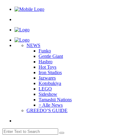
NEWS
Funko
Gentle Giant
Hasbro
Hot Toys
Iron Studios
Jazwares
Kotobukiya
LEGO
Sideshow
Tamashii Nations
> Alle News
GREEDO’S GUIDE