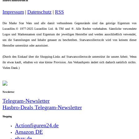
Impressum
|
Datenschutz
|
RSS
Die Marke Star Wars und alle damit verbundenen Gegenstände sind das geistige Eigentum von
Lucasfilm.© 1977-2025 Lucasfilm Ltd. & TM und ®. Alle Rechte vorbehalten. Sämtliche verwendete
Logos und Markennamen sind Eigentum der jeweiligen Hersteller und werden ausschließlich verwendet,
um die Sammlungen und Inhalte genauer zu beschreiben. Starwarscollector.de wird von keinem dieser
Hersteller unterstützt oder autorisiert.
(Durch den Einkauf über die Shopping-Links auf Starwarscollector.de unterstützt ihr unsere Arbeit. Wenn
ihr etwas kauft, erhalten wir eine kleine Provision. Am Verkaufspreis ändert sich dadurch natürlich nichts.
Vielen Dank.)
Newsletter
Telegram-Newsletter
Hasbro-Deals Telegram-Newsletter
Shopping
Actionfiguren24.de
Amazon DE
ebay.de