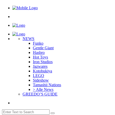
NEWS
Funko
Gentle Giant
Hasbro
Hot Toys
Iron Studios
Jazwares
Kotobukiya
LEGO
Sideshow
Tamashii Nations
> Alle News
GREEDO’S GUIDE