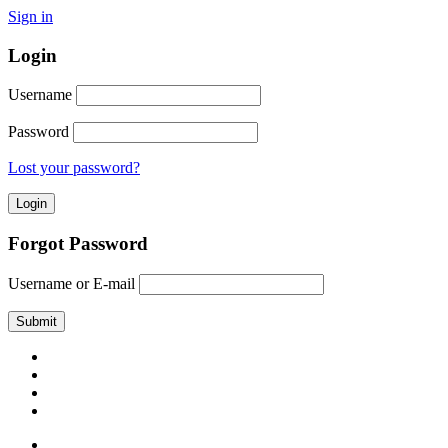
Sign in
Login
Username
Password
Lost your password?
Forgot Password
Username or E-mail