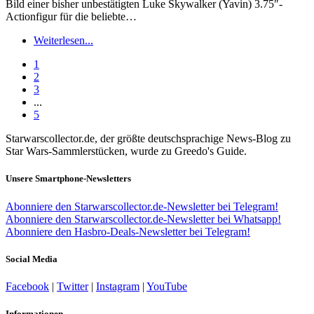
Bild einer bisher unbestätigten Luke Skywalker (Yavin) 3.75″-
Actionfigur für die beliebte…
Weiterlesen...
1
2
3
...
5
Starwarscollector.de, der größte deutschsprachige News-Blog zu
Star Wars-Sammlerstücken, wurde zu Greedo's Guide.
Unsere Smartphone-Newsletters
Abonniere den Starwarscollector.de-Newsletter bei Telegram!
Abonniere den Starwarscollector.de-Newsletter bei Whatsapp!
Abonniere den Hasbro-Deals-Newsletter bei Telegram!
Social Media
Facebook
|
Twitter
|
Instagram
|
YouTube
Informationen