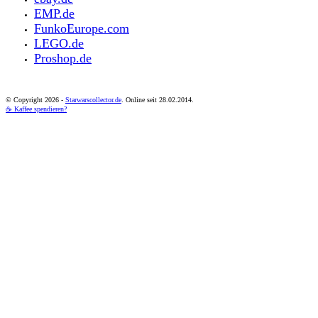
EMP.de
FunkoEurope.com
LEGO.de
Proshop.de
© Copyright
2026 -
Starwarscollector.de
. Online seit 28.02.2014.
☕ Kaffee spendieren?