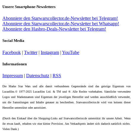
Unsere Smartphone-Newsletters
Abonniere den Starwarscollector.de-Newsletter bei Telegram!
Abonniere den Starwarscollector.de-Newsletter bei Whatsapp!
Abonniere den Hasbro-Deals-Newsletter bei Telegram!
Social Media
Facebook
|
Twitter
|
Instagram
|
YouTube
Informationen
Impressum
|
Datenschutz
|
RSS
Die Marke Star Wars und alle damit verbundenen Gegenstände sind das geistige Eigentum von
Lucasfilm.© 1977-2025 Lucasfilm Ltd. & TM und ®. Alle Rechte vorbehalten. Sämtliche verwendete
Logos und Markennamen sind Eigentum der jeweiligen Hersteller und werden ausschließlich verwendet,
um die Sammlungen und Inhalte genauer zu beschreiben. Starwarscollector.de wird von keinem dieser
Hersteller unterstützt oder autorisiert.
(Durch den Einkauf über die Shopping-Links auf Starwarscollector.de unterstützt ihr unsere Arbeit. Wenn
ihr etwas kauft, erhalten wir eine kleine Provision. Am Verkaufspreis ändert sich dadurch natürlich nichts.
Vielen Dank.)