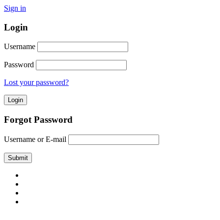
Sign in
Login
Username
Password
Lost your password?
Forgot Password
Username or E-mail