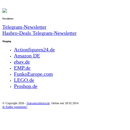
Newsletter
Telegram-Newsletter
Hasbro-Deals Telegram-Newsletter
Shopping
Actionfiguren24.de
Amazon DE
ebay.de
EMP.de
FunkoEurope.com
LEGO.de
Proshop.de
© Copyright
2026 -
Starwarscollector.de
. Online seit 28.02.2014.
☕ Kaffee spendieren?