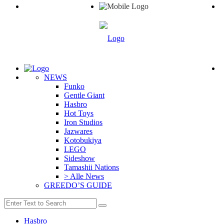
NEWS
Funko
Gentle Giant
Hasbro
Hot Toys
Iron Studios
Jazwares
Kotobukiya
LEGO
Sideshow
Tamashii Nations
> Alle News
GREEDO’S GUIDE
Hasbro