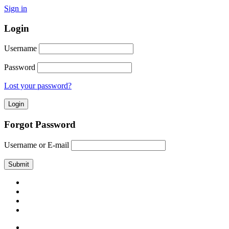
Sign in
Login
Username
Password
Lost your password?
Forgot Password
Username or E-mail