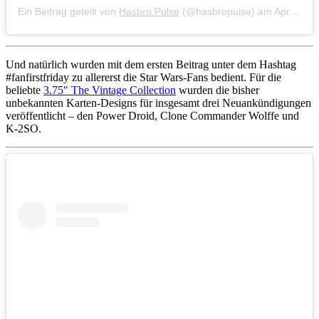
Ein Beitrag geteilt von
Hasbro Pulse
(@hasbropulse) am
Apr 17, 2020 um 9:02 PDT
Und natürlich wurden mit dem ersten Beitrag unter dem Hashtag
#fanfirstfriday zu allererst die Star Wars-Fans bedient. Für die
beliebte
3.75″ The Vintage Collection
wurden die bisher
unbekannten Karten-Designs für insgesamt drei Neuankündigungen
veröffentlicht – den Power Droid, Clone Commander Wolffe und
K-2SO.