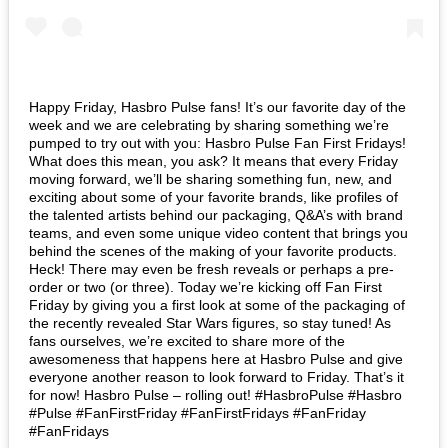
Happy Friday, Hasbro Pulse fans! It’s our favorite day of the
week and we are celebrating by sharing something we’re
pumped to try out with you: Hasbro Pulse Fan First Fridays!
What does this mean, you ask? It means that every Friday
moving forward, we’ll be sharing something fun, new, and
exciting about some of your favorite brands, like profiles of
the talented artists behind our packaging, Q&A’s with brand
teams, and even some unique video content that brings you
behind the scenes of the making of your favorite products.
Heck! There may even be fresh reveals or perhaps a pre-
order or two (or three). Today we’re kicking off Fan First
Friday by giving you a first look at some of the packaging of
the recently revealed Star Wars figures, so stay tuned! As
fans ourselves, we’re excited to share more of the
awesomeness that happens here at Hasbro Pulse and give
everyone another reason to look forward to Friday. That’s it
for now! Hasbro Pulse – rolling out! #HasbroPulse #Hasbro
#Pulse #FanFirstFriday #FanFirstFridays #FanFriday
#FanFridays