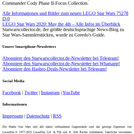
Commander Cody Phase II-Focus Collection.
Alle Informationen und Bilder zum neuen LEGO Star Wars 75278
D-0
LEGO Star Wars 2020: May the 4th – Alle Infos im Überblick
Starwarscollector.de, der größte deutschsprachige News-Blog zu
Star Wars-Sammlerstücken, wurde zu Greedo's Guide.
Unsere Smartphone-Newsletters
Abonniere den Starwarscollector.de-Newsletter bei Telegram!
Abonniere den Starwarscollector.de-Newsletter bei Whatsapp!
Abonniere den Hasbro-Deals-Newsletter bei Telegram!
Social Media
Facebook
|
Twitter
|
Instagram
|
YouTube
Informationen
Impressum
|
Datenschutz
|
RSS
Die Marke Star Wars und alle damit verbundenen Gegenstände sind das geistige Eigentum von
Lucasfilm.© 1977-2025 Lucasfilm Ltd. & TM und ®. Alle Rechte vorbehalten. Sämtliche verwendete