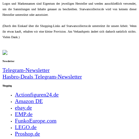
Logos und Markennamen sind Eigentum der jeweiligen Hersteller und werden ausschließlich verwendet,
um die Sammlungen und Inhalte genauer zu beschreiben. Starwarscollector.de wird von keinem dieser
Hersteller unterstützt oder autorisiert.
(Durch den Einkauf über die Shopping-Links auf Starwarscollector.de unterstützt ihr unsere Arbeit. Wenn
ihr etwas kauft, erhalten wir eine kleine Provision. Am Verkaufspreis ändert sich dadurch natürlich nichts.
Vielen Dank.)
Newsletter
Telegram-Newsletter
Hasbro-Deals Telegram-Newsletter
Shopping
Actionfiguren24.de
Amazon DE
ebay.de
EMP.de
FunkoEurope.com
LEGO.de
Proshop.de