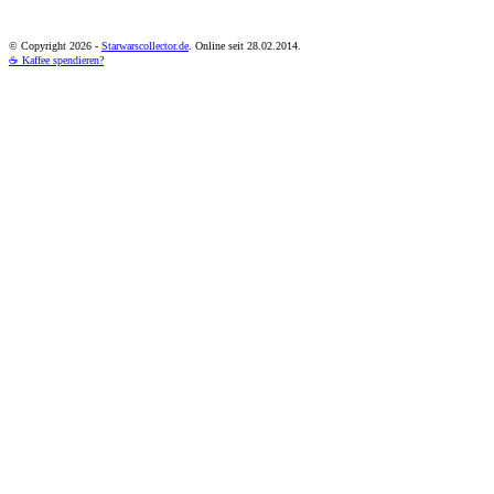
© Copyright
2026 -
Starwarscollector.de
. Online seit 28.02.2014.
☕ Kaffee spendieren?