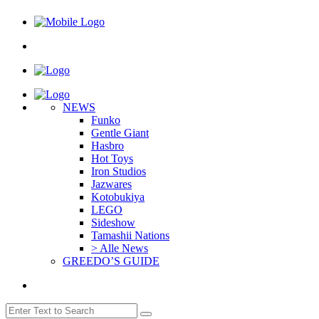
NEWS
Funko
Gentle Giant
Hasbro
Hot Toys
Iron Studios
Jazwares
Kotobukiya
LEGO
Sideshow
Tamashii Nations
> Alle News
GREEDO’S GUIDE