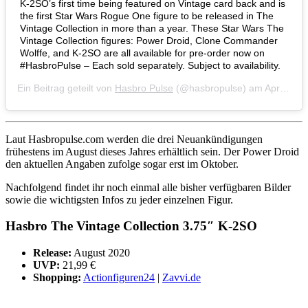
K-2SO’s first time being featured on Vintage card back and is
the first Star Wars Rogue One figure to be released in The
Vintage Collection in more than a year. These Star Wars The
Vintage Collection figures: Power Droid, Clone Commander
Wolffe, and K-2SO are all available for pre-order now on
#HasbroPulse – Each sold separately. Subject to availability.
Ein Beitrag geteilt von
Hasbro Pulse
(@hasbropulse) am
Apr 17, 2020 um 10:13 PDT
Laut Hasbropulse.com werden die drei Neuankündigungen
frühestens im August dieses Jahres erhältlich sein. Der Power Droid
den aktuellen Angaben zufolge sogar erst im Oktober.
Nachfolgend findet ihr noch einmal alle bisher verfügbaren Bilder
sowie die wichtigsten Infos zu jeder einzelnen Figur.
Hasbro The Vintage Collection 3.75″ K-2SO
Release:
August 2020
UVP:
21,99 €
Shopping:
Actionfiguren24
|
Zavvi.de