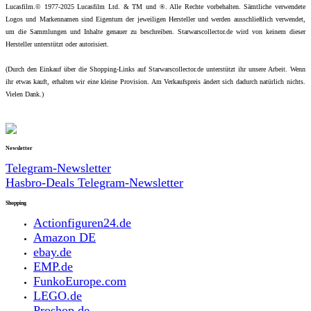
Lucasfilm.© 1977-2025 Lucasfilm Ltd. & TM und ®. Alle Rechte vorbehalten. Sämtliche verwendete
Logos und Markennamen sind Eigentum der jeweiligen Hersteller und werden ausschließlich verwendet,
um die Sammlungen und Inhalte genauer zu beschreiben. Starwarscollector.de wird von keinem dieser
Hersteller unterstützt oder autorisiert.
(Durch den Einkauf über die Shopping-Links auf Starwarscollector.de unterstützt ihr unsere Arbeit. Wenn
ihr etwas kauft, erhalten wir eine kleine Provision. Am Verkaufspreis ändert sich dadurch natürlich nichts.
Vielen Dank.)
Newsletter
Telegram-Newsletter
Hasbro-Deals Telegram-Newsletter
Shopping
Actionfiguren24.de
Amazon DE
ebay.de
EMP.de
FunkoEurope.com
LEGO.de
Proshop.de