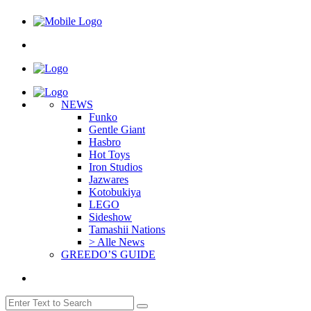
NEWS
Funko
Gentle Giant
Hasbro
Hot Toys
Iron Studios
Jazwares
Kotobukiya
LEGO
Sideshow
Tamashii Nations
> Alle News
GREEDO’S GUIDE