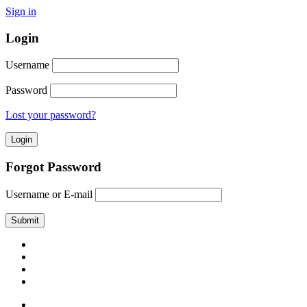
Sign in
Login
Username
Password
Lost your password?
Forgot Password
Username or E-mail