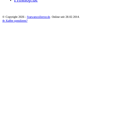
© Copyright
2026 -
Starwarscollector.de
. Online seit 28.02.2014.
☕ Kaffee spendieren?