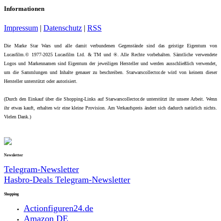
Informationen
Impressum
|
Datenschutz
|
RSS
Die Marke Star Wars und alle damit verbundenen Gegenstände sind das geistige Eigentum von
Lucasfilm.© 1977-2025 Lucasfilm Ltd. & TM und ®. Alle Rechte vorbehalten. Sämtliche verwendete
Logos und Markennamen sind Eigentum der jeweiligen Hersteller und werden ausschließlich verwendet,
um die Sammlungen und Inhalte genauer zu beschreiben. Starwarscollector.de wird von keinem dieser
Hersteller unterstützt oder autorisiert.
(Durch den Einkauf über die Shopping-Links auf Starwarscollector.de unterstützt ihr unsere Arbeit. Wenn
ihr etwas kauft, erhalten wir eine kleine Provision. Am Verkaufspreis ändert sich dadurch natürlich nichts.
Vielen Dank.)
Newsletter
Telegram-Newsletter
Hasbro-Deals Telegram-Newsletter
Shopping
Actionfiguren24.de
Amazon DE