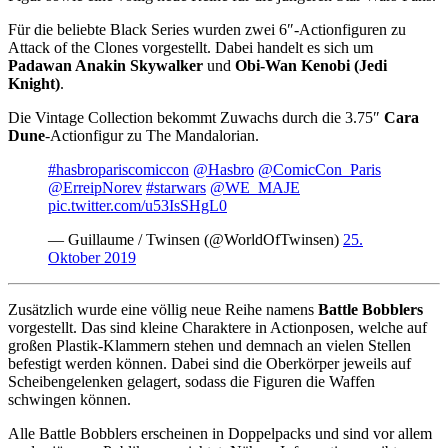
Für die beliebte Black Series wurden zwei 6″-Actionfiguren zu
Attack of the Clones vorgestellt. Dabei handelt es sich um
Padawan Anakin Skywalker
und
Obi-Wan Kenobi (Jedi
Knight)
.
Die Vintage Collection bekommt Zuwachs durch die 3.75″
Cara
Dune
-Actionfigur zu The Mandalorian.
#hasbropariscomiccon
@Hasbro
@ComicCon_Paris
@ErreipNorev
#starwars
@WE_MAJE
pic.twitter.com/u53IsSHgL0
— Guillaume / Twinsen (@WorldOfTwinsen)
25.
Oktober 2019
Zusätzlich wurde eine völlig neue Reihe namens
Battle Bobblers
vorgestellt. Das sind kleine Charaktere in Actionposen, welche auf
großen Plastik-Klammern stehen und demnach an vielen Stellen
befestigt werden können. Dabei sind die Oberkörper jeweils auf
Scheibengelenken gelagert, sodass die Figuren die Waffen
schwingen können.
Alle Battle Bobblers erscheinen in Doppelpacks und sind vor allem