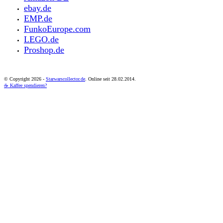
ebay.de
EMP.de
FunkoEurope.com
LEGO.de
Proshop.de
© Copyright
2026 -
Starwarscollector.de
. Online seit 28.02.2014.
☕ Kaffee spendieren?