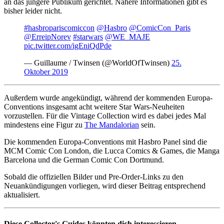
an das jüngere Publikum gerichtet. Nähere Informationen gibt es
bisher leider nicht.
#hasbropariscomiccon
@Hasbro
@ComicCon_Paris
@ErreipNorev
#starwars
@WE_MAJE
pic.twitter.com/igEniQdPde
— Guillaume / Twinsen (@WorldOfTwinsen)
25.
Oktober 2019
Außerdem wurde angekündigt, während der kommenden Europa-
Conventions insgesamt acht weitere Star Wars-Neuheiten
vorzustellen. Für die Vintage Collection wird es dabei jedes Mal
mindestens eine Figur zu
The Mandalorian
sein.
Die kommenden Europa-Conventions mit Hasbro Panel sind die
MCM Comic Con London, die Lucca Comics & Games, die Manga
Barcelona und die German Comic Con Dortmund.
Sobald die offiziellen Bilder und Pre-Order-Links zu den
Neuankündigungen vorliegen, wird dieser Beitrag entsprechend
aktualisiert.
Diese Collector's Guides könnten dich interessieren