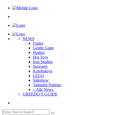
NEWS
Funko
Gentle Giant
Hasbro
Hot Toys
Iron Studios
Jazwares
Kotobukiya
LEGO
Sideshow
Tamashii Nations
> Alle News
GREEDO’S GUIDE