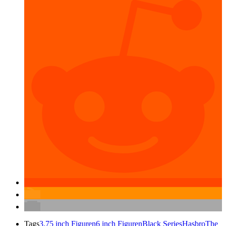
Tags
3.75 inch Figuren
6 inch Figuren
Black Series
Hasbro
The