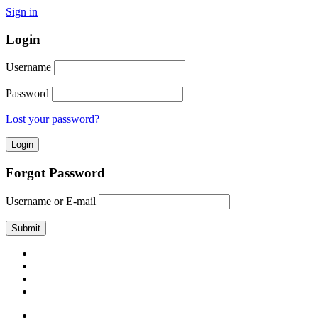
Sign in
Login
Username
Password
Lost your password?
Forgot Password
Username or E-mail