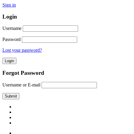
Sign in
Login
Username
Password
Lost your password?
Forgot Password
Username or E-mail