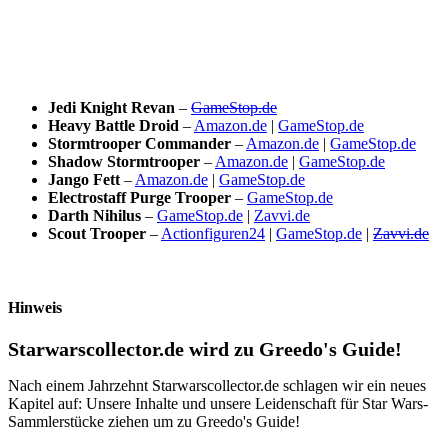
Jedi Knight Revan
–
GameStop.de
Heavy Battle Droid
–
Amazon.de
|
GameStop.de
Stormtrooper Commander
–
Amazon.de
|
GameStop.de
Shadow Stormtrooper
–
Amazon.de
|
GameStop.de
Jango Fett
–
Amazon.de
|
GameStop.de
Electrostaff Purge Trooper
–
GameStop.de
Darth Nihilus
–
GameStop.de
|
Zavvi.de
Scout Trooper
–
Actionfiguren24
|
GameStop.de
|
Zavvi.de
Hinweis
Starwarscollector.de wird zu Greedo's Guide!
Nach einem Jahrzehnt Starwarscollector.de schlagen wir ein neues
Kapitel auf: Unsere Inhalte und unsere Leidenschaft für Star Wars-
Sammlerstücke ziehen um zu Greedo's Guide!