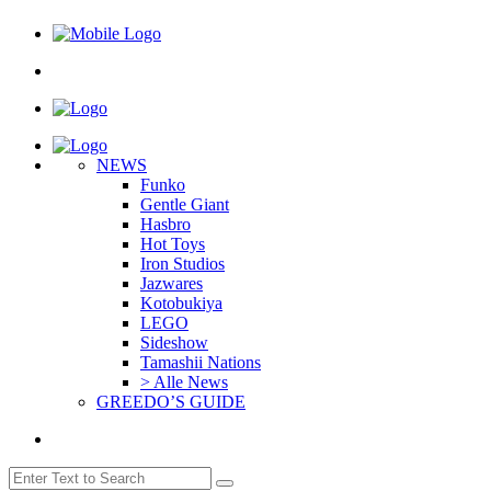
NEWS
Funko
Gentle Giant
Hasbro
Hot Toys
Iron Studios
Jazwares
Kotobukiya
LEGO
Sideshow
Tamashii Nations
> Alle News
GREEDO’S GUIDE