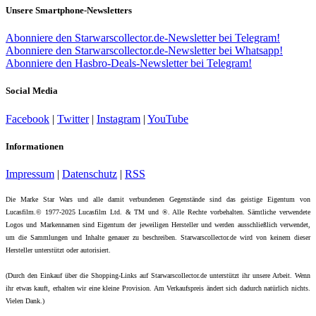
Unsere Smartphone-Newsletters
Abonniere den Starwarscollector.de-Newsletter bei Telegram!
Abonniere den Starwarscollector.de-Newsletter bei Whatsapp!
Abonniere den Hasbro-Deals-Newsletter bei Telegram!
Social Media
Facebook
|
Twitter
|
Instagram
|
YouTube
Informationen
Impressum
|
Datenschutz
|
RSS
Die Marke Star Wars und alle damit verbundenen Gegenstände sind das geistige Eigentum von
Lucasfilm.© 1977-2025 Lucasfilm Ltd. & TM und ®. Alle Rechte vorbehalten. Sämtliche verwendete
Logos und Markennamen sind Eigentum der jeweiligen Hersteller und werden ausschließlich verwendet,
um die Sammlungen und Inhalte genauer zu beschreiben. Starwarscollector.de wird von keinem dieser
Hersteller unterstützt oder autorisiert.
(Durch den Einkauf über die Shopping-Links auf Starwarscollector.de unterstützt ihr unsere Arbeit. Wenn
ihr etwas kauft, erhalten wir eine kleine Provision. Am Verkaufspreis ändert sich dadurch natürlich nichts.
Vielen Dank.)