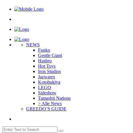
NEWS
Funko
Gentle Giant
Hasbro
Hot Toys
Iron Studios
Jazwares
Kotobukiya
LEGO
Sideshow
Tamashii Nations
> Alle News
GREEDO’S GUIDE