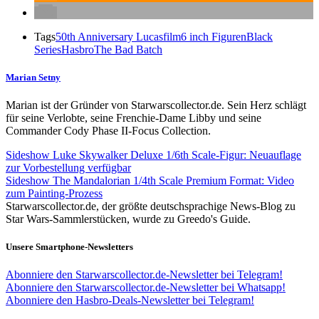
Tags
50th Anniversary Lucasfilm
6 inch Figuren
Black
Series
Hasbro
The Bad Batch
Marian Setny
Marian ist der Gründer von Starwarscollector.de. Sein Herz schlägt
für seine Verlobte, seine Frenchie-Dame Libby und seine
Commander Cody Phase II-Focus Collection.
Sideshow Luke Skywalker Deluxe 1/6th Scale-Figur: Neuauflage
zur Vorbestellung verfügbar
Sideshow The Mandalorian 1/4th Scale Premium Format: Video
zum Painting-Prozess
Starwarscollector.de, der größte deutschsprachige News-Blog zu
Star Wars-Sammlerstücken, wurde zu Greedo's Guide.
Unsere Smartphone-Newsletters
Abonniere den Starwarscollector.de-Newsletter bei Telegram!
Abonniere den Starwarscollector.de-Newsletter bei Whatsapp!
Abonniere den Hasbro-Deals-Newsletter bei Telegram!