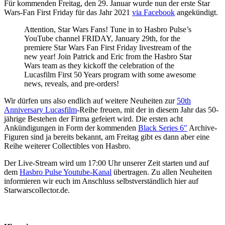
Für kommenden Freitag, den 29. Januar wurde nun der erste Star
Wars-Fan First Friday für das Jahr 2021
via Facebook
angekündigt.
Attention, Star Wars Fans! Tune in to Hasbro Pulse’s
YouTube channel FRIDAY, January 29th, for the
premiere Star Wars Fan First Friday livestream of the
new year! Join Patrick and Eric from the Hasbro Star
Wars team as they kickoff the celebration of the
Lucasfilm First 50 Years program with some awesome
news, reveals, and pre-orders!
Wir dürfen uns also endlich auf weitere Neuheiten zur
50th
Anniversary Lucasfilm
-Reihe freuen, mit der in diesem Jahr das 50-
jährige Bestehen der Firma gefeiert wird. Die ersten acht
Ankündigungen in Form der kommenden
Black Series 6″
Archive-
Figuren sind ja bereits bekannt, am Freitag gibt es dann aber eine
Reihe weiterer Collectibles von Hasbro.
Der Live-Stream wird um 17:00 Uhr unserer Zeit starten und auf
dem
Hasbro Pulse Youtube-Kanal
übertragen. Zu allen Neuheiten
informieren wir euch im Anschluss selbstverständlich hier auf
Starwarscollector.de.