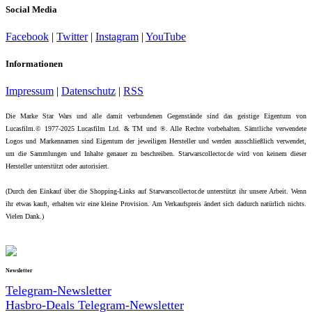
Social Media
Facebook
|
Twitter
|
Instagram
|
YouTube
Informationen
Impressum
|
Datenschutz
|
RSS
Die Marke Star Wars und alle damit verbundenen Gegenstände sind das geistige Eigentum von
Lucasfilm.© 1977-2025 Lucasfilm Ltd. & TM und ®. Alle Rechte vorbehalten. Sämtliche verwendete
Logos und Markennamen sind Eigentum der jeweiligen Hersteller und werden ausschließlich verwendet,
um die Sammlungen und Inhalte genauer zu beschreiben. Starwarscollector.de wird von keinem dieser
Hersteller unterstützt oder autorisiert.
(Durch den Einkauf über die Shopping-Links auf Starwarscollector.de unterstützt ihr unsere Arbeit. Wenn
ihr etwas kauft, erhalten wir eine kleine Provision. Am Verkaufspreis ändert sich dadurch natürlich nichts.
Vielen Dank.)
Newsletter
Telegram-Newsletter
Hasbro-Deals Telegram-Newsletter