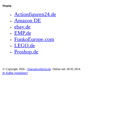
Shopping
Actionfiguren24.de
Amazon DE
ebay.de
EMP.de
FunkoEurope.com
LEGO.de
Proshop.de
© Copyright
2026 -
Starwarscollector.de
. Online seit 28.02.2014.
☕ Kaffee spendieren?