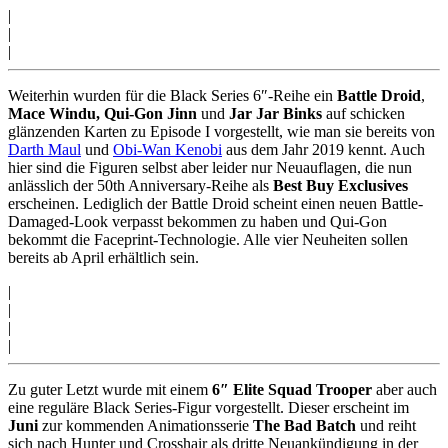
|
|
|
Weiterhin wurden für die Black Series 6″-Reihe ein
Battle Droid
,
Mace Windu, Qui-Gon Jinn
und
Jar Jar Binks
auf schicken
glänzenden Karten zu Episode I vorgestellt, wie man sie bereits von
Darth Maul
und
Obi-Wan Kenobi
aus dem Jahr 2019 kennt. Auch
hier sind die Figuren selbst aber leider nur Neuauflagen, die nun
anlässlich der 50th Anniversary-Reihe als
Best Buy Exclusives
erscheinen. Lediglich der Battle Droid scheint einen neuen Battle-
Damaged-Look verpasst bekommen zu haben und Qui-Gon
bekommt die Faceprint-Technologie. Alle vier Neuheiten sollen
bereits ab April erhältlich sein.
|
|
|
|
Zu guter Letzt wurde mit einem
6″ Elite Squad Trooper
aber auch
eine reguläre Black Series-Figur vorgestellt. Dieser erscheint im
Juni
zur kommenden Animationsserie
The Bad Batch
und reiht
sich nach Hunter und Crosshair als dritte Neuankündigung in der