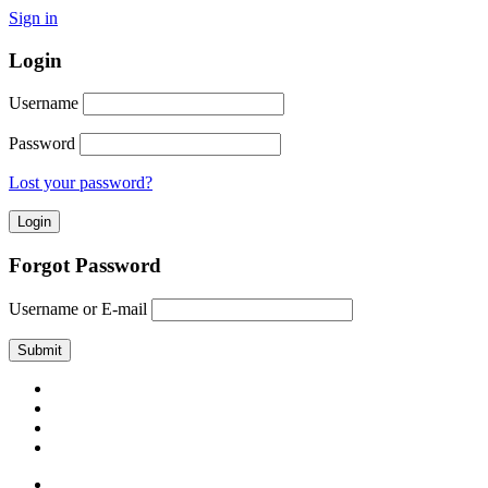
Sign in
Login
Username
Password
Lost your password?
Forgot Password
Username or E-mail