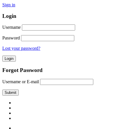
Sign in
Login
Username
Password
Lost your password?
Forgot Password
Username or E-mail