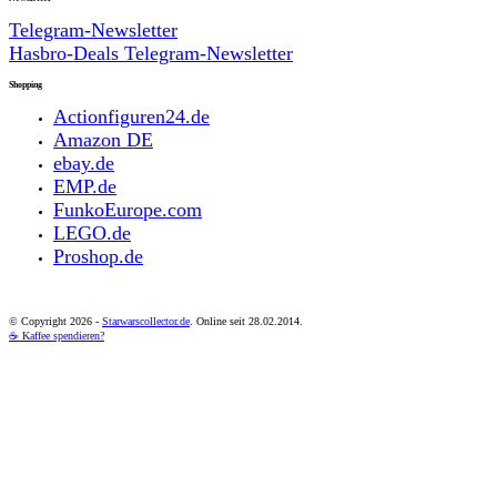
Telegram-Newsletter
Hasbro-Deals Telegram-Newsletter
Shopping
Actionfiguren24.de
Amazon DE
ebay.de
EMP.de
FunkoEurope.com
LEGO.de
Proshop.de
© Copyright
2026 -
Starwarscollector.de
. Online seit 28.02.2014.
☕ Kaffee spendieren?