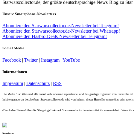
Starwarscollector.de, der größte deutschsprachige News-Blog zu St
Unsere Smartphone-Newsletters
Abonniere den Starwarscollector.de-Newsletter bei Telegram!
Abonniere den Starwarscollector.de-Newsletter bei Whatsapp!
Abonniere den Hasbro-Deals-Newsletter bei Telegram!
Social Media
Facebook
|
Twitter
|
Instagram
|
YouTube
Informationen
Impressum
|
Datenschutz
|
RSS
Die Marke Star Wars und alle damit verbundenen Gegenstände sind das geistige Eigentum von Lucasfilm.©
Inhalte genauer zu beschreiben. Starwarscollector.de wird von keinem dieser Hersteller unterstützt oder autorisi
(Durch den Einkauf über die Shopping-Links auf Starwarscollector.de unterstützt ihr unsere Arbeit. Wenn ihr e
Newsletter