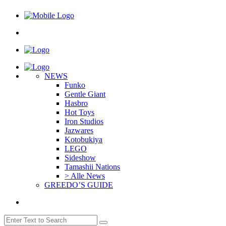
NEWS
Funko
Gentle Giant
Hasbro
Hot Toys
Iron Studios
Jazwares
Kotobukiya
LEGO
Sideshow
Tamashii Nations
> Alle News
GREEDO’S GUIDE