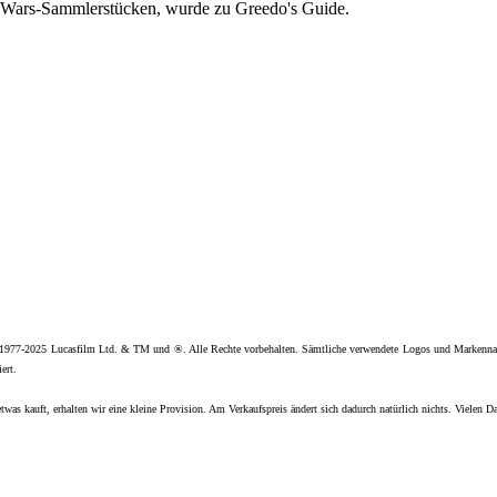
ar Wars-Sammlerstücken, wurde zu Greedo's Guide.
 1977-2025 Lucasfilm Ltd. & TM und ®. Alle Rechte vorbehalten. Sämtliche verwendete Logos und Markenna
ert.
twas kauft, erhalten wir eine kleine Provision. Am Verkaufspreis ändert sich dadurch natürlich nichts. Vielen D