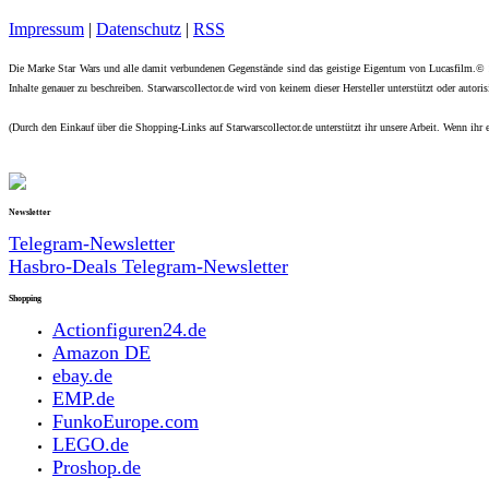
Impressum
|
Datenschutz
|
RSS
Die Marke Star Wars und alle damit verbundenen Gegenstände sind das geistige Eigentum von Lucasfilm.©
Inhalte genauer zu beschreiben. Starwarscollector.de wird von keinem dieser Hersteller unterstützt oder autorisi
(Durch den Einkauf über die Shopping-Links auf Starwarscollector.de unterstützt ihr unsere Arbeit. Wenn ihr e
Newsletter
Telegram-Newsletter
Hasbro-Deals Telegram-Newsletter
Shopping
Actionfiguren24.de
Amazon DE
ebay.de
EMP.de
FunkoEurope.com
LEGO.de
Proshop.de