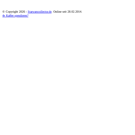
© Copyright
2026 -
Starwarscollector.de
. Online seit 28.02.2014.
☕ Kaffee spendieren?