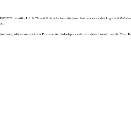
 1977-2025 Lucasfilm Ltd. & TM und ®. Alle Rechte vorbehalten. Sämtliche verwendete Logos und Markenna
ert.
twas kauft, erhalten wir eine kleine Provision. Am Verkaufspreis ändert sich dadurch natürlich nichts. Vielen D