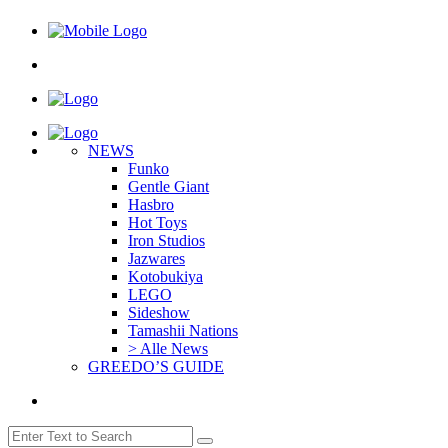
NEWS
Funko
Gentle Giant
Hasbro
Hot Toys
Iron Studios
Jazwares
Kotobukiya
LEGO
Sideshow
Tamashii Nations
> Alle News
GREEDO’S GUIDE