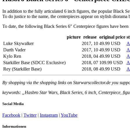
In addition to the fully articulated 6 inch figures, the popular Black 
To do justice to the name, the centerpieces appear on stylish diorama 
To date, the following Black Series 6″ Centerpiece figures have been 
picture
release
original price
st
Luke Skywalker
2017, 10
49.99 USD
A
Darth Vader
2017, 10
49.99 USD
A
Kylo Ren
2018, 04
49.99 USD
A
Starkiller Base (SDCC Exclusive)
2018, 07
109.99 USD
A
Rey (Starkiller Base)
2018, 08
49.99 USD
A
By shopping via the shopping links on Starwarscollector.de you suppo
keywords: „Hasbro Star Wars, Black Series, 6 inch, Centerpiece, figure
Social Media
Facebook
|
Twitter
|
Instagram
|
YouTube
Informationen