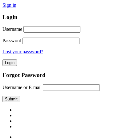
Sign in
Login
Username
Password
Lost your password?
Forgot Password
Username or E-mail