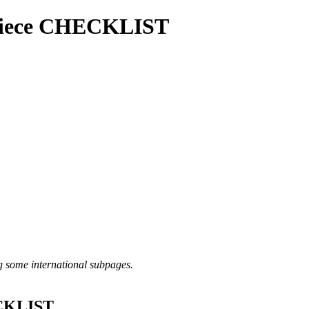
rpiece CHECKLIST
g some international subpages.
ECKLIST