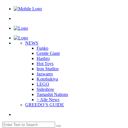
NEWS
Funko
Gentle Giant
Hasbro
Hot Toys
Iron Studios
Jazwares
Kotobukiya
LEGO
Sideshow
Tamashii Nations
> Alle News
GREEDO’S GUIDE