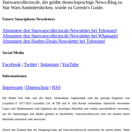
Starwarscollector.de, der größte deutschsprachige News-Blog zu
Star Wars-Sammlerstücken, wurde zu Greedo's Guide.
Unsere Smartphone-Newsletters
Abonniere den Starwarscollector.de-Newsletter bei Telegram!
Abonniere den Starwarscollector.de-Newsletter bei Whatsapp!
Abonniere den Hasbro-Deals-Newsletter bei Telegram!
Social Media
Facebook
|
Twitter
|
Instagram
|
YouTube
Informationen
Impressum
|
Datenschutz
|
RSS
Die Marke Star Wars und alle damit verbundenen Gegenstände sind das geistige Eigentum von
Lucasfilm.© 1977-2025 Lucasfilm Ltd. & TM und ®. Alle Rechte vorbehalten. Sämtliche verwendete
Logos und Markennamen sind Eigentum der jeweiligen Hersteller und werden ausschließlich verwendet,
um die Sammlungen und Inhalte genauer zu beschreiben. Starwarscollector.de wird von keinem dieser
Hersteller unterstützt oder autorisiert.
(Durch den Einkauf über die Shopping-Links auf Starwarscollector.de unterstützt ihr unsere Arbeit. Wenn