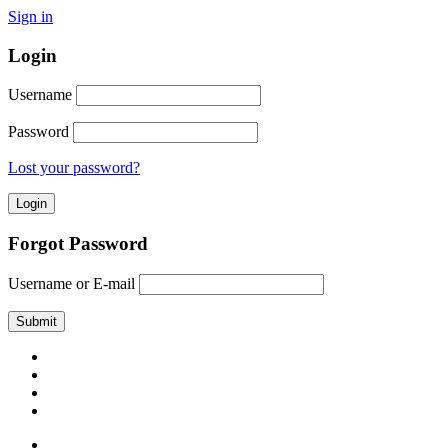
Sign in
Login
Username
Password
Lost your password?
Forgot Password
Username or E-mail