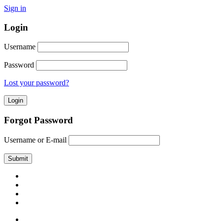
Sign in
Login
Username
Password
Lost your password?
Forgot Password
Username or E-mail