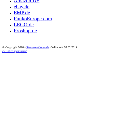
Amazon DE
ebay.de
EMP.de
FunkoEurope.com
LEGO.de
Proshop.de
© Copyright
2026 -
Starwarscollector.de
. Online seit 28.02.2014.
☕ Kaffee spendieren?