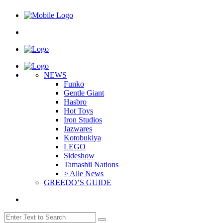
NEWS
Funko
Gentle Giant
Hasbro
Hot Toys
Iron Studios
Jazwares
Kotobukiya
LEGO
Sideshow
Tamashii Nations
> Alle News
GREEDO’S GUIDE