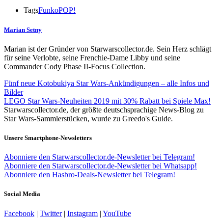
Tags
Funko
POP!
Marian Setny
Marian ist der Gründer von Starwarscollector.de. Sein Herz schlägt
für seine Verlobte, seine Frenchie-Dame Libby und seine
Commander Cody Phase II-Focus Collection.
Fünf neue Kotobukiya Star Wars-Ankündigungen – alle Infos und
Bilder
LEGO Star Wars-Neuheiten 2019 mit 30% Rabatt bei Spiele Max!
Starwarscollector.de, der größte deutschsprachige News-Blog zu
Star Wars-Sammlerstücken, wurde zu Greedo's Guide.
Unsere Smartphone-Newsletters
Abonniere den Starwarscollector.de-Newsletter bei Telegram!
Abonniere den Starwarscollector.de-Newsletter bei Whatsapp!
Abonniere den Hasbro-Deals-Newsletter bei Telegram!
Social Media
Facebook
|
Twitter
|
Instagram
|
YouTube