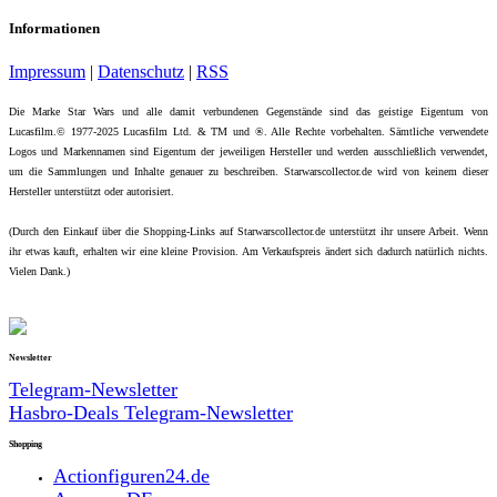
Informationen
Impressum
|
Datenschutz
|
RSS
Die Marke Star Wars und alle damit verbundenen Gegenstände sind das geistige Eigentum von
Lucasfilm.© 1977-2025 Lucasfilm Ltd. & TM und ®. Alle Rechte vorbehalten. Sämtliche verwendete
Logos und Markennamen sind Eigentum der jeweiligen Hersteller und werden ausschließlich verwendet,
um die Sammlungen und Inhalte genauer zu beschreiben. Starwarscollector.de wird von keinem dieser
Hersteller unterstützt oder autorisiert.
(Durch den Einkauf über die Shopping-Links auf Starwarscollector.de unterstützt ihr unsere Arbeit. Wenn
ihr etwas kauft, erhalten wir eine kleine Provision. Am Verkaufspreis ändert sich dadurch natürlich nichts.
Vielen Dank.)
Newsletter
Telegram-Newsletter
Hasbro-Deals Telegram-Newsletter
Shopping
Actionfiguren24.de