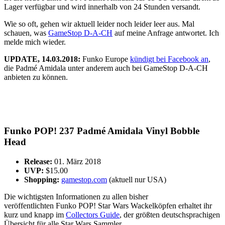
Lager verfügbar und wird innerhalb von 24 Stunden versandt.
Wie so oft, gehen wir aktuell leider noch leider leer aus. Mal
schauen, was
GameStop D-A-CH
auf meine Anfrage antwortet. Ich
melde mich wieder.
UPDATE, 14.03.2018:
Funko Europe
kündigt bei Facebook an
,
die Padmé Amidala unter anderem auch bei GameStop D-A-CH
anbieten zu können.
Funko POP! 237 Padmé Amidala Vinyl Bobble
Head
Release:
01. März 2018
UVP:
$15.00
Shopping:
gamestop.com
(aktuell nur USA)
Die wichtigsten Informationen zu allen bisher
veröffentlichten Funko POP! Star Wars Wackelköpfen erhaltet ihr
kurz und knapp im
Collectors Guide
, der größten deutschsprachigen
Übersicht für alle Star Wars Sammler.