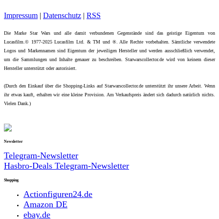
Impressum
|
Datenschutz
|
RSS
Die Marke Star Wars und alle damit verbundenen Gegenstände sind das geistige Eigentum von
Lucasfilm.© 1977-2025 Lucasfilm Ltd. & TM und ®. Alle Rechte vorbehalten. Sämtliche verwendete
Logos und Markennamen sind Eigentum der jeweiligen Hersteller und werden ausschließlich verwendet,
um die Sammlungen und Inhalte genauer zu beschreiben. Starwarscollector.de wird von keinem dieser
Hersteller unterstützt oder autorisiert.
(Durch den Einkauf über die Shopping-Links auf Starwarscollector.de unterstützt ihr unsere Arbeit. Wenn
ihr etwas kauft, erhalten wir eine kleine Provision. Am Verkaufspreis ändert sich dadurch natürlich nichts.
Vielen Dank.)
Newsletter
Telegram-Newsletter
Hasbro-Deals Telegram-Newsletter
Shopping
Actionfiguren24.de
Amazon DE
ebay.de