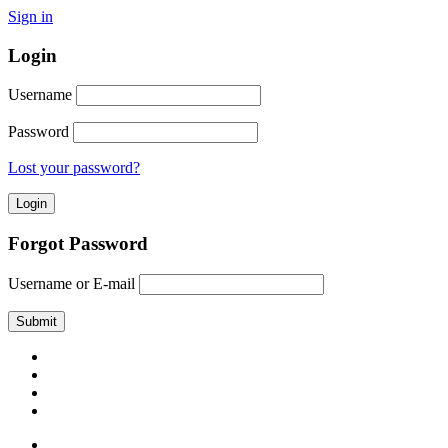
Sign in
Login
Username
Password
Lost your password?
Forgot Password
Username or E-mail