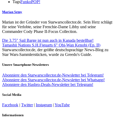
Tags
Funko
POP!
Marian Setny
Marian ist der Gründer von Starwarscollector.de. Sein Herz schlägt
für seine Verlobte, seine Frenchie-Dame Libby und seine
Commander Cody Phase II-Focus Collection.
Die 3.75″ Sail Barge ist nun auch in Kanada bestellbar!
Tamashii Nations S.H.Figuarts 6″ Obi-Wan Kenobi (Ep. II)
Starwarscollector.de, der größte deutschsprachige News-Blog zu
Star Wars-Sammlerstücken, wurde zu Greedo's Guide.
Unsere Smartphone-Newsletters
Abonniere den Starwarscollector.de-Newsletter bei Telegram!
Abonniere den Starwarscollector.de-Newsletter bei Whatsapp!
Abonniere den Hasbro-Deals-Newsletter bei Telegram!
Social Media
Facebook
|
Twitter
|
Instagram
|
YouTube
Informationen