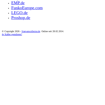
EMP.de
FunkoEurope.com
LEGO.de
Proshop.de
© Copyright
2026 -
Starwarscollector.de
. Online seit 28.02.2014.
☕ Kaffee spendieren?