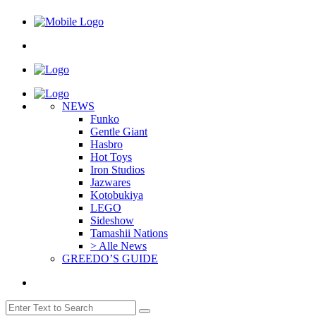
NEWS
Funko
Gentle Giant
Hasbro
Hot Toys
Iron Studios
Jazwares
Kotobukiya
LEGO
Sideshow
Tamashii Nations
> Alle News
GREEDO’S GUIDE