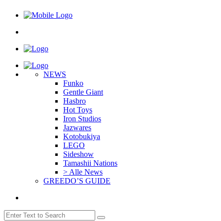
NEWS
Funko
Gentle Giant
Hasbro
Hot Toys
Iron Studios
Jazwares
Kotobukiya
LEGO
Sideshow
Tamashii Nations
> Alle News
GREEDO’S GUIDE