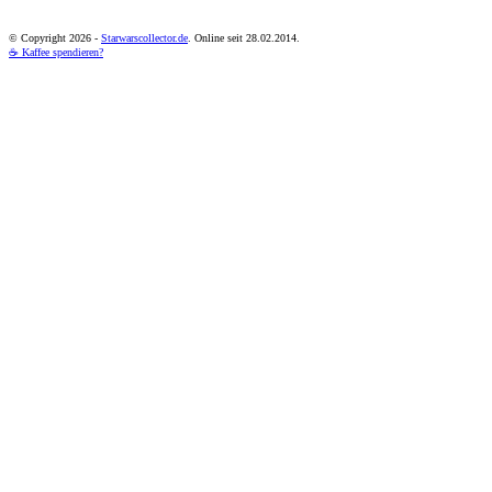
© Copyright
2026 -
Starwarscollector.de
. Online seit 28.02.2014.
☕ Kaffee spendieren?