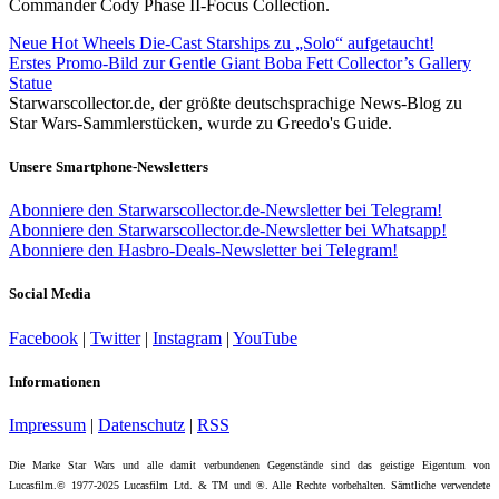
Commander Cody Phase II-Focus Collection.
Neue Hot Wheels Die-Cast Starships zu „Solo“ aufgetaucht!
Erstes Promo-Bild zur Gentle Giant Boba Fett Collector’s Gallery
Statue
Starwarscollector.de, der größte deutschsprachige News-Blog zu
Star Wars-Sammlerstücken, wurde zu Greedo's Guide.
Unsere Smartphone-Newsletters
Abonniere den Starwarscollector.de-Newsletter bei Telegram!
Abonniere den Starwarscollector.de-Newsletter bei Whatsapp!
Abonniere den Hasbro-Deals-Newsletter bei Telegram!
Social Media
Facebook
|
Twitter
|
Instagram
|
YouTube
Informationen
Impressum
|
Datenschutz
|
RSS
Die Marke Star Wars und alle damit verbundenen Gegenstände sind das geistige Eigentum von
Lucasfilm.© 1977-2025 Lucasfilm Ltd. & TM und ®. Alle Rechte vorbehalten. Sämtliche verwendete