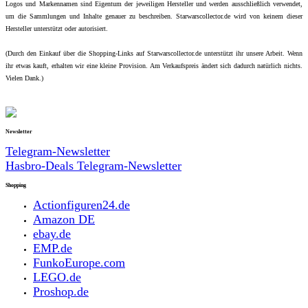
Logos und Markennamen sind Eigentum der jeweiligen Hersteller und werden ausschließlich verwendet,
um die Sammlungen und Inhalte genauer zu beschreiben. Starwarscollector.de wird von keinem dieser
Hersteller unterstützt oder autorisiert.
(Durch den Einkauf über die Shopping-Links auf Starwarscollector.de unterstützt ihr unsere Arbeit. Wenn
ihr etwas kauft, erhalten wir eine kleine Provision. Am Verkaufspreis ändert sich dadurch natürlich nichts.
Vielen Dank.)
Newsletter
Telegram-Newsletter
Hasbro-Deals Telegram-Newsletter
Shopping
Actionfiguren24.de
Amazon DE
ebay.de
EMP.de
FunkoEurope.com
LEGO.de
Proshop.de