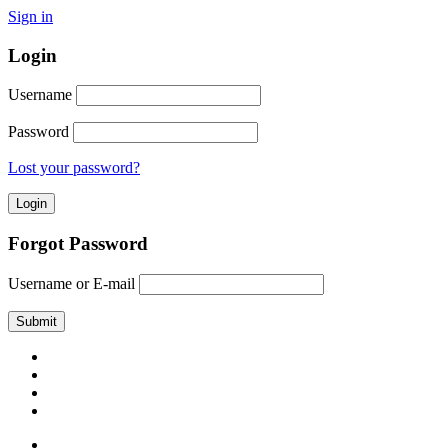
Sign in
Login
Username
Password
Lost your password?
Forgot Password
Username or E-mail