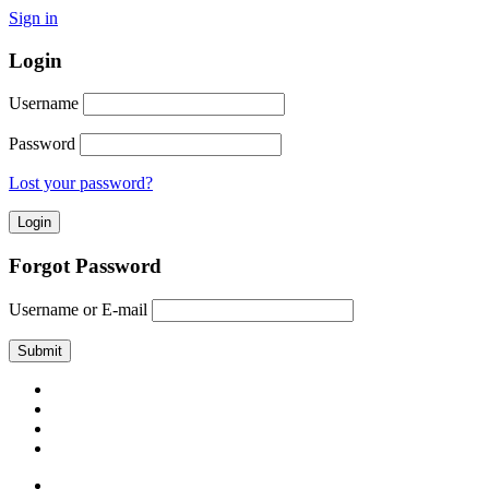
Sign in
Login
Username
Password
Lost your password?
Forgot Password
Username or E-mail