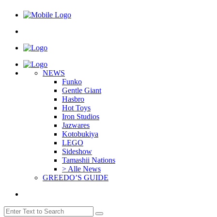
NEWS
Funko
Gentle Giant
Hasbro
Hot Toys
Iron Studios
Jazwares
Kotobukiya
LEGO
Sideshow
Tamashii Nations
> Alle News
GREEDO’S GUIDE