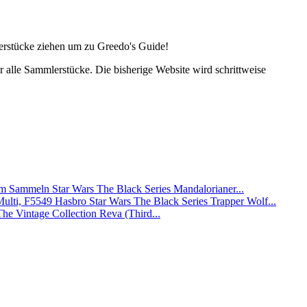
lerstücke ziehen um zu Greedo's Guide!
alle Sammlerstücke. Die bisherige Website wird schrittweise
Star Wars The Black Series Mandalorianer...
Hasbro Star Wars The Black Series Trapper Wolf...
The Vintage Collection Reva (Third...