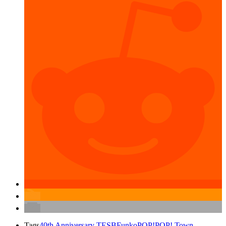
Tags
40th Anniversary TESB
Funko
POP!
POP! Town