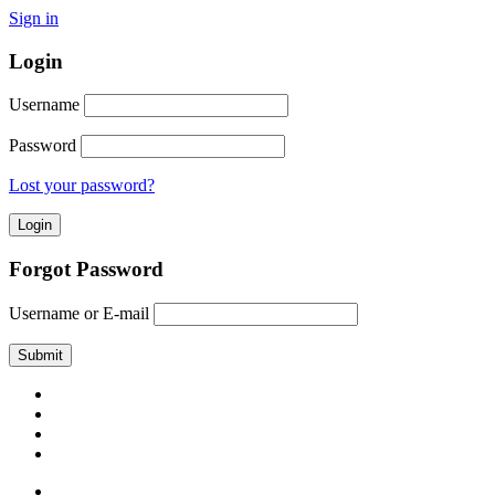
Sign in
Login
Username
Password
Lost your password?
Forgot Password
Username or E-mail