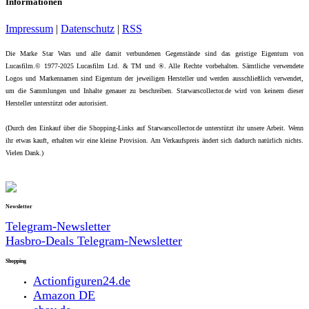
Informationen
Impressum
|
Datenschutz
|
RSS
Die Marke Star Wars und alle damit verbundenen Gegenstände sind das geistige Eigentum von
Lucasfilm.© 1977-2025 Lucasfilm Ltd. & TM und ®. Alle Rechte vorbehalten. Sämtliche verwendete
Logos und Markennamen sind Eigentum der jeweiligen Hersteller und werden ausschließlich verwendet,
um die Sammlungen und Inhalte genauer zu beschreiben. Starwarscollector.de wird von keinem dieser
Hersteller unterstützt oder autorisiert.
(Durch den Einkauf über die Shopping-Links auf Starwarscollector.de unterstützt ihr unsere Arbeit. Wenn
ihr etwas kauft, erhalten wir eine kleine Provision. Am Verkaufspreis ändert sich dadurch natürlich nichts.
Vielen Dank.)
Newsletter
Telegram-Newsletter
Hasbro-Deals Telegram-Newsletter
Shopping
Actionfiguren24.de
Amazon DE