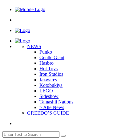
NEWS
Funko
Gentle Giant
Hasbro
Hot Toys
Iron Studios
Jazwares
Kotobukiya
LEGO
Sideshow
Tamashii Nations
> Alle News
GREEDO’S GUIDE