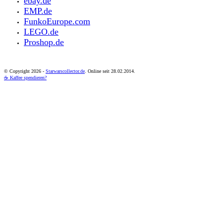
ebay.de
EMP.de
FunkoEurope.com
LEGO.de
Proshop.de
© Copyright
2026 -
Starwarscollector.de
. Online seit 28.02.2014.
☕ Kaffee spendieren?