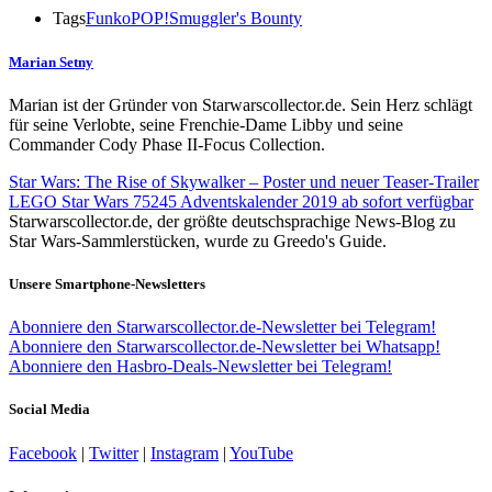
Tags
Funko
POP!
Smuggler's Bounty
Marian Setny
Marian ist der Gründer von Starwarscollector.de. Sein Herz schlägt
für seine Verlobte, seine Frenchie-Dame Libby und seine
Commander Cody Phase II-Focus Collection.
Star Wars: The Rise of Skywalker – Poster und neuer Teaser-Trailer
LEGO Star Wars 75245 Adventskalender 2019 ab sofort verfügbar
Starwarscollector.de, der größte deutschsprachige News-Blog zu
Star Wars-Sammlerstücken, wurde zu Greedo's Guide.
Unsere Smartphone-Newsletters
Abonniere den Starwarscollector.de-Newsletter bei Telegram!
Abonniere den Starwarscollector.de-Newsletter bei Whatsapp!
Abonniere den Hasbro-Deals-Newsletter bei Telegram!
Social Media
Facebook
|
Twitter
|
Instagram
|
YouTube