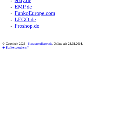
ebay.de
EMP.de
FunkoEurope.com
LEGO.de
Proshop.de
© Copyright
2026 -
Starwarscollector.de
. Online seit 28.02.2014.
☕ Kaffee spendieren?