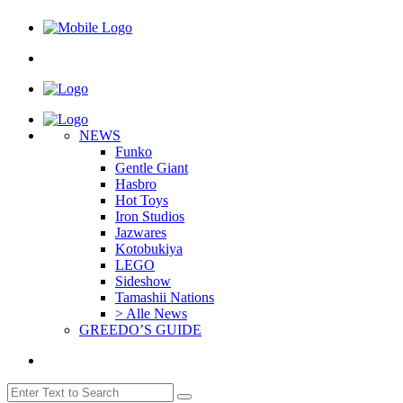
NEWS
Funko
Gentle Giant
Hasbro
Hot Toys
Iron Studios
Jazwares
Kotobukiya
LEGO
Sideshow
Tamashii Nations
> Alle News
GREEDO’S GUIDE