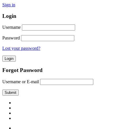
Sign in
Login
Username
Password
Lost your password?
Forgot Password
Username or E-mail