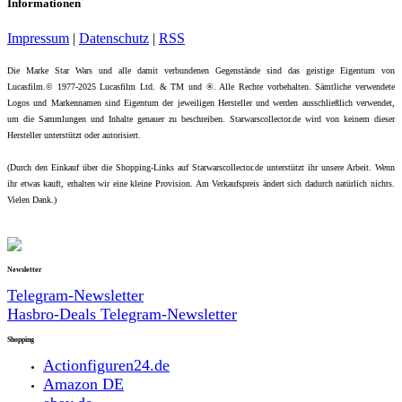
Informationen
Impressum
|
Datenschutz
|
RSS
Die Marke Star Wars und alle damit verbundenen Gegenstände sind das geistige Eigentum von
Lucasfilm.© 1977-2025 Lucasfilm Ltd. & TM und ®. Alle Rechte vorbehalten. Sämtliche verwendete
Logos und Markennamen sind Eigentum der jeweiligen Hersteller und werden ausschließlich verwendet,
um die Sammlungen und Inhalte genauer zu beschreiben. Starwarscollector.de wird von keinem dieser
Hersteller unterstützt oder autorisiert.
(Durch den Einkauf über die Shopping-Links auf Starwarscollector.de unterstützt ihr unsere Arbeit. Wenn
ihr etwas kauft, erhalten wir eine kleine Provision. Am Verkaufspreis ändert sich dadurch natürlich nichts.
Vielen Dank.)
Newsletter
Telegram-Newsletter
Hasbro-Deals Telegram-Newsletter
Shopping
Actionfiguren24.de
Amazon DE