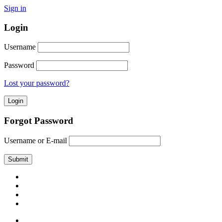
Sign in
Login
Username
Password
Lost your password?
Forgot Password
Username or E-mail