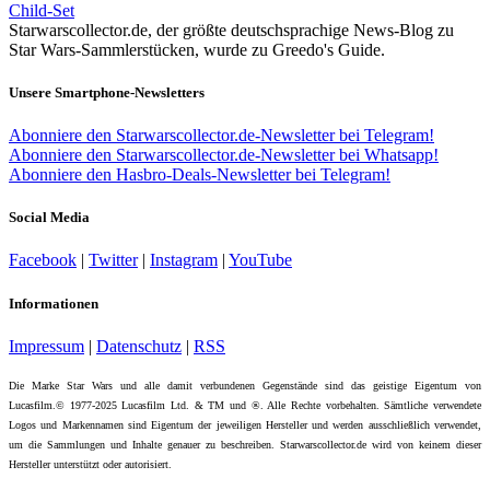
Child-Set
Starwarscollector.de, der größte deutschsprachige News-Blog zu
Star Wars-Sammlerstücken, wurde zu Greedo's Guide.
Unsere Smartphone-Newsletters
Abonniere den Starwarscollector.de-Newsletter bei Telegram!
Abonniere den Starwarscollector.de-Newsletter bei Whatsapp!
Abonniere den Hasbro-Deals-Newsletter bei Telegram!
Social Media
Facebook
|
Twitter
|
Instagram
|
YouTube
Informationen
Impressum
|
Datenschutz
|
RSS
Die Marke Star Wars und alle damit verbundenen Gegenstände sind das geistige Eigentum von
Lucasfilm.© 1977-2025 Lucasfilm Ltd. & TM und ®. Alle Rechte vorbehalten. Sämtliche verwendete
Logos und Markennamen sind Eigentum der jeweiligen Hersteller und werden ausschließlich verwendet,
um die Sammlungen und Inhalte genauer zu beschreiben. Starwarscollector.de wird von keinem dieser
Hersteller unterstützt oder autorisiert.