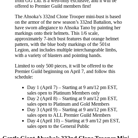
from GG Ltd. is a web-only exclusive, and it will be
offered to Premier Guild members first!
The Ahsoka’s 332nd Clone Trooper mini-bust is based
on the armor of the new season’s 332nd Battalion, who
have sworn allegiance to Ahsoka Tano by painting her
markings onto their helmets. This 1/6 scale,
approximately 7-inch bust features that orange helmet
pattern, with the blue body markings of the 501st
Legion, and includes multiple interchangeable limbs,
with a variety of blasters and pointing hands.
Limited to only 500 pieces, it will be offered to the
Premier Guild beginning on April 7, and follow this
schedule:
Day 1 (April 7) – Starting at 9 am/12 pm EST,
sales open to Platinum Members only
Day 2 (April 8) – Starting at 9 am/12 pm EST,
sales open to Platinum and Gold Members
Day 3 (April 9) – Starting at 9 am/12 pm EST,
sales open to ALL Premier Guild Members
Day 4 (April 10) – Starting at 9 am/12 pm EST,
sales open to the General Public