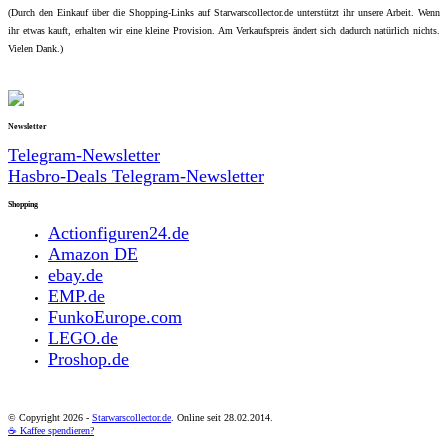
(Durch den Einkauf über die Shopping-Links auf Starwarscollector.de unterstützt ihr unsere Arbeit. Wenn
ihr etwas kauft, erhalten wir eine kleine Provision. Am Verkaufspreis ändert sich dadurch natürlich nichts.
Vielen Dank.)
Newsletter
Telegram-Newsletter
Hasbro-Deals Telegram-Newsletter
Shopping
Actionfiguren24.de
Amazon DE
ebay.de
EMP.de
FunkoEurope.com
LEGO.de
Proshop.de
© Copyright
2026 -
Starwarscollector.de
. Online seit 28.02.2014.
☕ Kaffee spendieren?