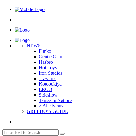
NEWS
Funko
Gentle Giant
Hasbro
Hot Toys
Iron Studios
Jazwares
Kotobukiya
LEGO
Sideshow
Tamashii Nations
> Alle News
GREEDO’S GUIDE