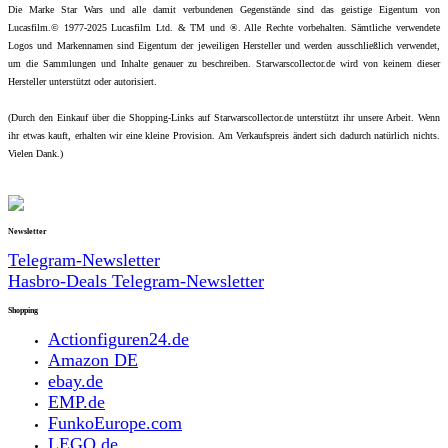
Die Marke Star Wars und alle damit verbundenen Gegenstände sind das geistige Eigentum von
Lucasfilm.© 1977-2025 Lucasfilm Ltd. & TM und ®. Alle Rechte vorbehalten. Sämtliche verwendete
Logos und Markennamen sind Eigentum der jeweiligen Hersteller und werden ausschließlich verwendet,
um die Sammlungen und Inhalte genauer zu beschreiben. Starwarscollector.de wird von keinem dieser
Hersteller unterstützt oder autorisiert.
(Durch den Einkauf über die Shopping-Links auf Starwarscollector.de unterstützt ihr unsere Arbeit. Wenn
ihr etwas kauft, erhalten wir eine kleine Provision. Am Verkaufspreis ändert sich dadurch natürlich nichts.
Vielen Dank.)
Newsletter
Telegram-Newsletter
Hasbro-Deals Telegram-Newsletter
Shopping
Actionfiguren24.de
Amazon DE
ebay.de
EMP.de
FunkoEurope.com
LEGO.de