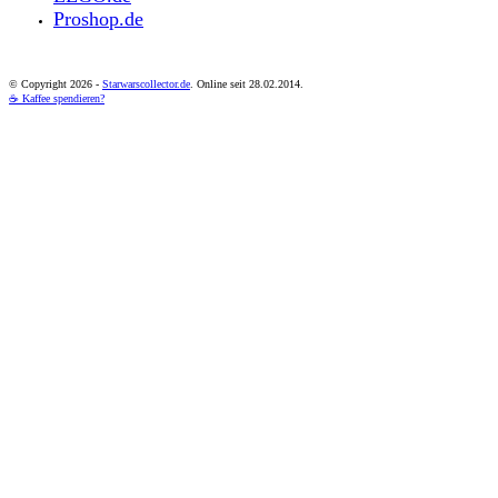
Proshop.de
© Copyright
2026 -
Starwarscollector.de
. Online seit 28.02.2014.
☕ Kaffee spendieren?