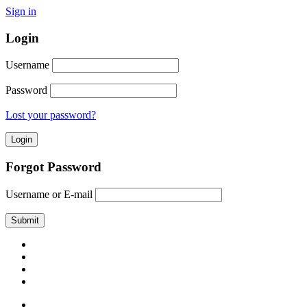
Sign in
Login
Username
Password
Lost your password?
Forgot Password
Username or E-mail