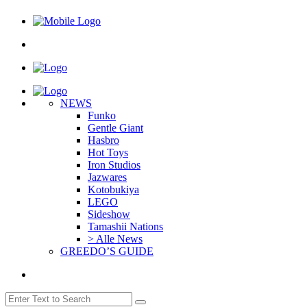
NEWS
Funko
Gentle Giant
Hasbro
Hot Toys
Iron Studios
Jazwares
Kotobukiya
LEGO
Sideshow
Tamashii Nations
> Alle News
GREEDO’S GUIDE