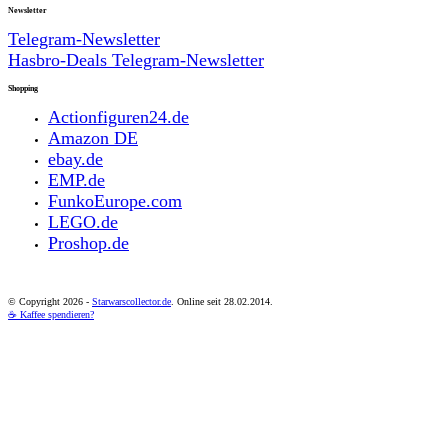
Newsletter
Telegram-Newsletter
Hasbro-Deals Telegram-Newsletter
Shopping
Actionfiguren24.de
Amazon DE
ebay.de
EMP.de
FunkoEurope.com
LEGO.de
Proshop.de
© Copyright
2026 -
Starwarscollector.de
. Online seit 28.02.2014.
☕ Kaffee spendieren?