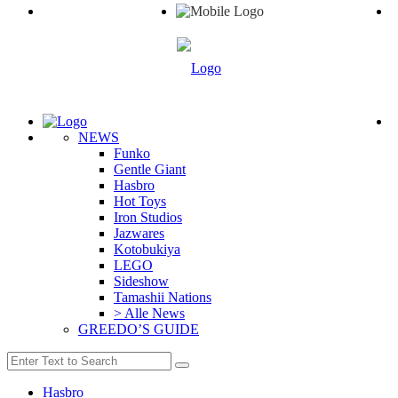
NEWS
Funko
Gentle Giant
Hasbro
Hot Toys
Iron Studios
Jazwares
Kotobukiya
LEGO
Sideshow
Tamashii Nations
> Alle News
GREEDO’S GUIDE
Hasbro