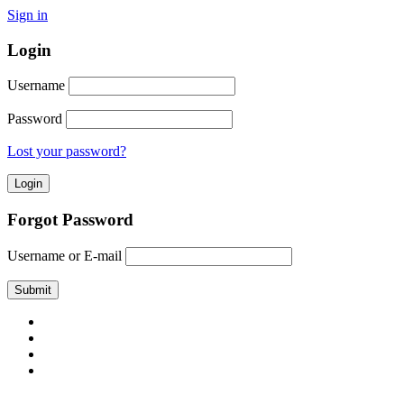
Sign in
Login
Username
Password
Lost your password?
Forgot Password
Username or E-mail