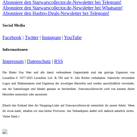
Abonniere den Starwarscollector.de-Newsletter bei Telegram!
Abonniere den Starwarscollector.de-Newsletter bei Whatsapp!
Abonniere den Hasbro-Deals-Newsletter bei Telegram!
Social Media
Facebook
|
Twitter
|
Instagram
|
YouTube
Informationen
Impressum
|
Datenschutz
|
RSS
Die Marke Star Wars und alle damit verbundenen Gegenstände sind das geistige Eigentum von
Lucasfilm.© 1977-2025 Lucasfilm Ltd. & TM und ®. Alle Rechte vorbehalten. Sämtliche verwendete
Logos und Markennamen sind Eigentum der jeweiligen Hersteller und werden ausschließlich verwendet,
um die Sammlungen und Inhalte genauer zu beschreiben. Starwarscollector.de wird von keinem dieser
Hersteller unterstützt oder autorisiert.
(Durch den Einkauf über die Shopping-Links auf Starwarscollector.de unterstützt ihr unsere Arbeit. Wenn
ihr etwas kauft, erhalten wir eine kleine Provision. Am Verkaufspreis ändert sich dadurch natürlich nichts.
Vielen Dank.)