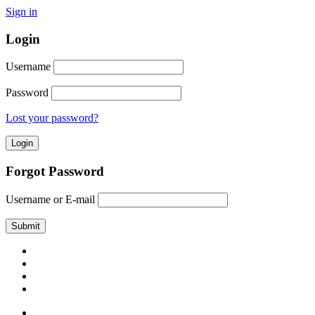
Sign in
Login
Username
Password
Lost your password?
Forgot Password
Username or E-mail