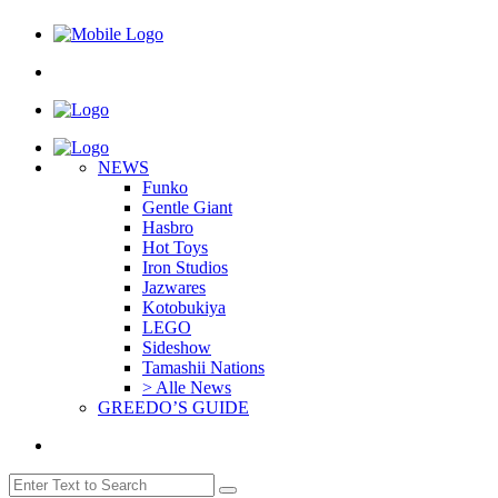
NEWS
Funko
Gentle Giant
Hasbro
Hot Toys
Iron Studios
Jazwares
Kotobukiya
LEGO
Sideshow
Tamashii Nations
> Alle News
GREEDO’S GUIDE