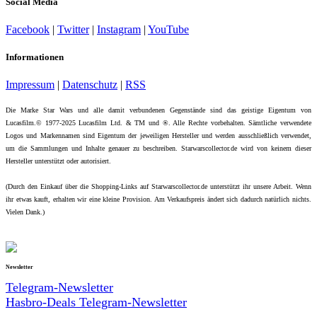
Social Media
Facebook
|
Twitter
|
Instagram
|
YouTube
Informationen
Impressum
|
Datenschutz
|
RSS
Die Marke Star Wars und alle damit verbundenen Gegenstände sind das geistige Eigentum von
Lucasfilm.© 1977-2025 Lucasfilm Ltd. & TM und ®. Alle Rechte vorbehalten. Sämtliche verwendete
Logos und Markennamen sind Eigentum der jeweiligen Hersteller und werden ausschließlich verwendet,
um die Sammlungen und Inhalte genauer zu beschreiben. Starwarscollector.de wird von keinem dieser
Hersteller unterstützt oder autorisiert.
(Durch den Einkauf über die Shopping-Links auf Starwarscollector.de unterstützt ihr unsere Arbeit. Wenn
ihr etwas kauft, erhalten wir eine kleine Provision. Am Verkaufspreis ändert sich dadurch natürlich nichts.
Vielen Dank.)
Newsletter
Telegram-Newsletter
Hasbro-Deals Telegram-Newsletter