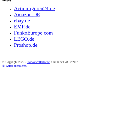
Shopping
Actionfiguren24.de
Amazon DE
ebay.de
EMP.de
FunkoEurope.com
LEGO.de
Proshop.de
© Copyright
2026 -
Starwarscollector.de
. Online seit 28.02.2014.
☕ Kaffee spendieren?