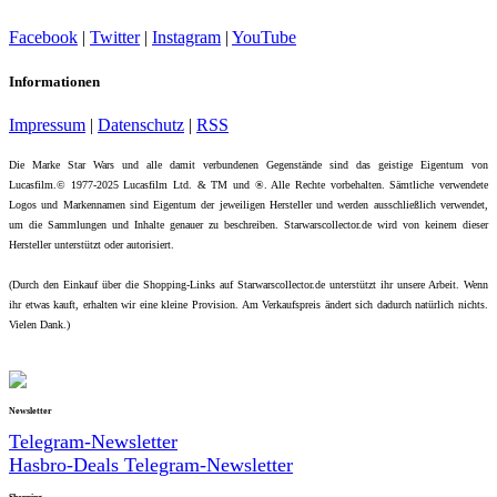
Facebook
|
Twitter
|
Instagram
|
YouTube
Informationen
Impressum
|
Datenschutz
|
RSS
Die Marke Star Wars und alle damit verbundenen Gegenstände sind das geistige Eigentum von
Lucasfilm.© 1977-2025 Lucasfilm Ltd. & TM und ®. Alle Rechte vorbehalten. Sämtliche verwendete
Logos und Markennamen sind Eigentum der jeweiligen Hersteller und werden ausschließlich verwendet,
um die Sammlungen und Inhalte genauer zu beschreiben. Starwarscollector.de wird von keinem dieser
Hersteller unterstützt oder autorisiert.
(Durch den Einkauf über die Shopping-Links auf Starwarscollector.de unterstützt ihr unsere Arbeit. Wenn
ihr etwas kauft, erhalten wir eine kleine Provision. Am Verkaufspreis ändert sich dadurch natürlich nichts.
Vielen Dank.)
Newsletter
Telegram-Newsletter
Hasbro-Deals Telegram-Newsletter