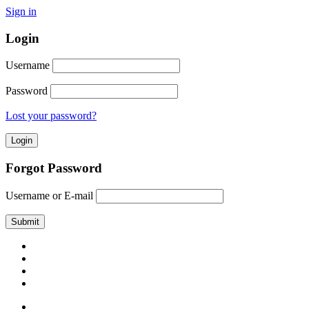
Sign in
Login
Username
Password
Lost your password?
Forgot Password
Username or E-mail