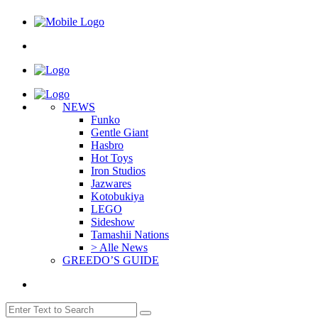
NEWS
Funko
Gentle Giant
Hasbro
Hot Toys
Iron Studios
Jazwares
Kotobukiya
LEGO
Sideshow
Tamashii Nations
> Alle News
GREEDO’S GUIDE