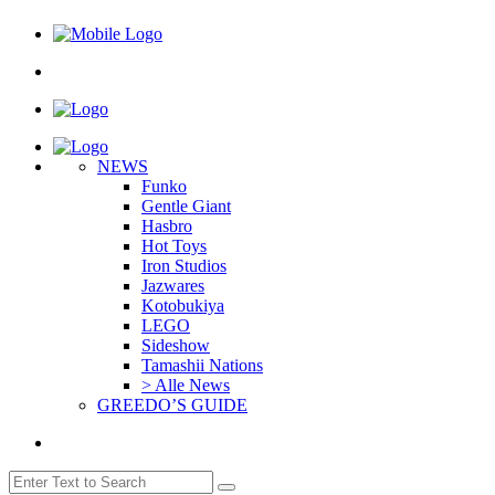
NEWS
Funko
Gentle Giant
Hasbro
Hot Toys
Iron Studios
Jazwares
Kotobukiya
LEGO
Sideshow
Tamashii Nations
> Alle News
GREEDO’S GUIDE