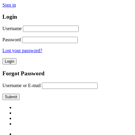
Sign in
Login
Username
Password
Lost your password?
Forgot Password
Username or E-mail