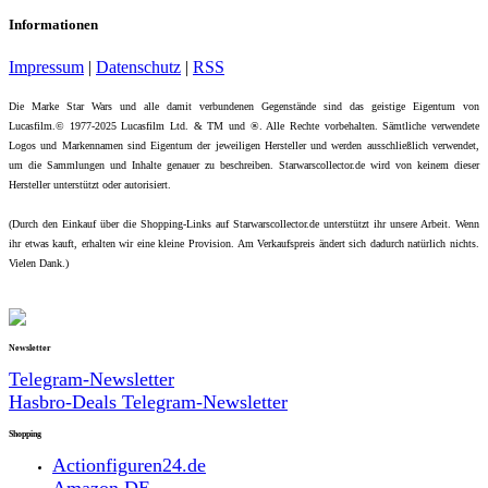
Informationen
Impressum
|
Datenschutz
|
RSS
Die Marke Star Wars und alle damit verbundenen Gegenstände sind das geistige Eigentum von
Lucasfilm.© 1977-2025 Lucasfilm Ltd. & TM und ®. Alle Rechte vorbehalten. Sämtliche verwendete
Logos und Markennamen sind Eigentum der jeweiligen Hersteller und werden ausschließlich verwendet,
um die Sammlungen und Inhalte genauer zu beschreiben. Starwarscollector.de wird von keinem dieser
Hersteller unterstützt oder autorisiert.
(Durch den Einkauf über die Shopping-Links auf Starwarscollector.de unterstützt ihr unsere Arbeit. Wenn
ihr etwas kauft, erhalten wir eine kleine Provision. Am Verkaufspreis ändert sich dadurch natürlich nichts.
Vielen Dank.)
Newsletter
Telegram-Newsletter
Hasbro-Deals Telegram-Newsletter
Shopping
Actionfiguren24.de
Amazon DE