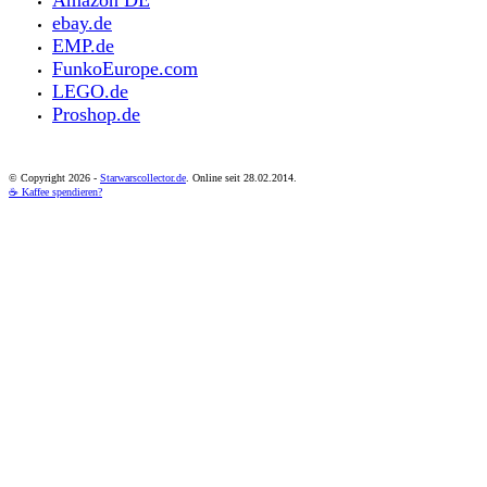
ebay.de
EMP.de
FunkoEurope.com
LEGO.de
Proshop.de
© Copyright
2026 -
Starwarscollector.de
. Online seit 28.02.2014.
☕ Kaffee spendieren?