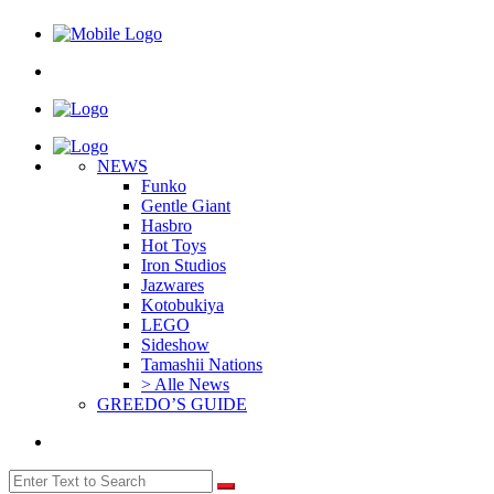
NEWS
Funko
Gentle Giant
Hasbro
Hot Toys
Iron Studios
Jazwares
Kotobukiya
LEGO
Sideshow
Tamashii Nations
> Alle News
GREEDO’S GUIDE