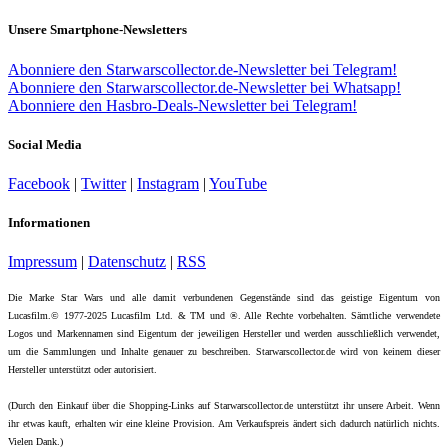
Unsere Smartphone-Newsletters
Abonniere den Starwarscollector.de-Newsletter bei Telegram!
Abonniere den Starwarscollector.de-Newsletter bei Whatsapp!
Abonniere den Hasbro-Deals-Newsletter bei Telegram!
Social Media
Facebook
|
Twitter
|
Instagram
|
YouTube
Informationen
Impressum
|
Datenschutz
|
RSS
Die Marke Star Wars und alle damit verbundenen Gegenstände sind das geistige Eigentum von
Lucasfilm.© 1977-2025 Lucasfilm Ltd. & TM und ®. Alle Rechte vorbehalten. Sämtliche verwendete
Logos und Markennamen sind Eigentum der jeweiligen Hersteller und werden ausschließlich verwendet,
um die Sammlungen und Inhalte genauer zu beschreiben. Starwarscollector.de wird von keinem dieser
Hersteller unterstützt oder autorisiert.
(Durch den Einkauf über die Shopping-Links auf Starwarscollector.de unterstützt ihr unsere Arbeit. Wenn
ihr etwas kauft, erhalten wir eine kleine Provision. Am Verkaufspreis ändert sich dadurch natürlich nichts.
Vielen Dank.)