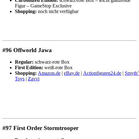
Carbonized Edition:
schwarz-rote Box – leicht glänzende
Figur – GameStop Exclusive
Shopping:
noch nicht verfügbar
#96 Offworld Jawa
Regular:
schwarz-rote Box
First Edition:
weiß-rote Box
Shopping:
Amazon.de
|
eBay.de
|
Actionfiguren24.de
|
Smyth’
Toys
|
Zavvi
#97 First Order Stormtrooper