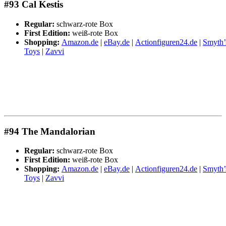
#93 Cal Kestis
Regular:
schwarz-rote Box
First Edition:
weiß-rote Box
Shopping:
Amazon.de
|
eBay.de
|
Actionfiguren24.de
|
Smyth’
Toys
|
Zavvi
#94 The Mandalorian
Regular:
schwarz-rote Box
First Edition:
weiß-rote Box
Shopping:
Amazon.de
|
eBay.de
|
Actionfiguren24.de
|
Smyth’
Toys
|
Zavvi