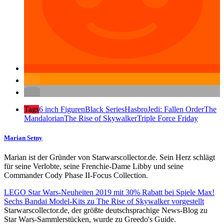
Tags
6 inch Figuren
Black Series
Hasbro
Jedi: Fallen Order
The
Mandalorian
The Rise of Skywalker
Triple Force Friday
Marian Setny
Marian ist der Gründer von Starwarscollector.de. Sein Herz schlägt
für seine Verlobte, seine Frenchie-Dame Libby und seine
Commander Cody Phase II-Focus Collection.
LEGO Star Wars-Neuheiten 2019 mit 30% Rabatt bei Spiele Max!
Sechs Bandai Model-Kits zu The Rise of Skywalker vorgestellt
Starwarscollector.de, der größte deutschsprachige News-Blog zu
Star Wars-Sammlerstücken, wurde zu Greedo's Guide.