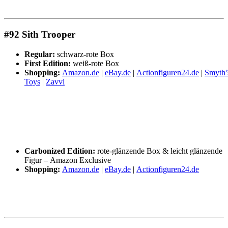
#92 Sith Trooper
Regular:
schwarz-rote Box
First Edition:
weiß-rote Box
Shopping:
Amazon.de
|
eBay.de
|
Actionfiguren24.de
|
Smyth’
Toys
|
Zavvi
Carbonized Edition:
rote-glänzende Box & leicht glänzende
Figur – Amazon Exclusive
Shopping:
Amazon.de
|
eBay.de
|
Actionfiguren24.de