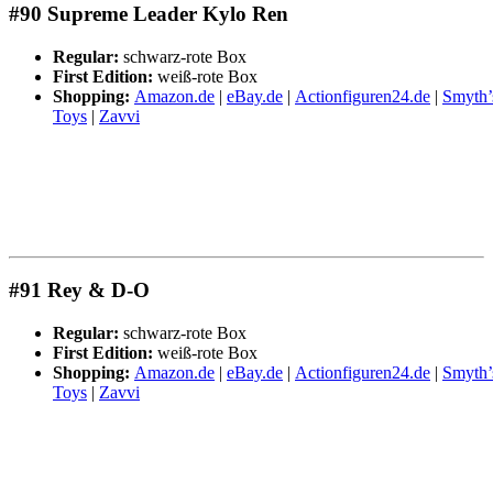
#90 Supreme Leader Kylo Ren
Regular:
schwarz-rote Box
First Edition:
weiß-rote Box
Shopping:
Amazon.de
|
eBay.de
|
Actionfiguren24.de
|
Smyth’
Toys
|
Zavvi
#91 Rey & D-O
Regular:
schwarz-rote Box
First Edition:
weiß-rote Box
Shopping:
Amazon.de
|
eBay.de
|
Actionfiguren24.de
|
Smyth’
Toys
|
Zavvi