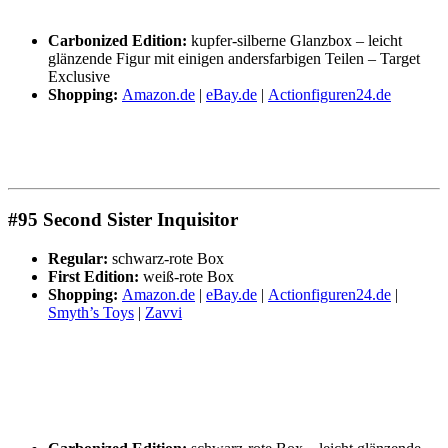
Carbonized Edition:
kupfer-silberne Glanzbox – leicht
glänzende Figur mit einigen andersfarbigen Teilen – Target
Exclusive
Shopping:
Amazon.de
|
eBay.de
|
Actionfiguren24.de
#95 Second Sister Inquisitor
Regular:
schwarz-rote Box
First Edition:
weiß-rote Box
Shopping:
Amazon.de
|
eBay.de
|
Actionfiguren24.de
|
Smyth’s Toys
|
Zavvi