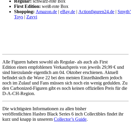
Regular:
schwarz-rote Box
First Edition:
weiß-rote Box
Shopping:
Amazon.de
|
eBay.de
|
Actionfiguren24.de
|
Smyth’
Toys
|
Zavvi
Alle Figuren haben sowohl als Regular- als auch als First
Edition einen empfohlenen Verkaufspreis von jeweils 29,99 € und
sind hierzulande eigentlich am 04. Oktober erschienen. Aktuell
befindet sich die Wave 22 bei den meisten Einzelhändlern jedoch
noch im Zulauf und Fans müssen sich noch ein wenig gedulden. Zu
den Carbonized-Figuren gibt es noch keinen offiziellen Preis für die
D-A-CH-Region.
Die wichtigsten Informationen zu allen bisher
veröffentlichten Hasbro Black Series 6 inch Collectibles findet ihr
kurz und knapp in unserem
Collector’s Guide
.