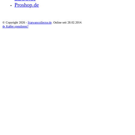
Proshop.de
© Copyright
2026 -
Starwarscollector.de
. Online seit 28.02.2014.
☕ Kaffee spendieren?