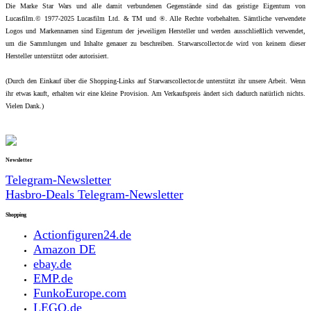
Die Marke Star Wars und alle damit verbundenen Gegenstände sind das geistige Eigentum von
Lucasfilm.© 1977-2025 Lucasfilm Ltd. & TM und ®. Alle Rechte vorbehalten. Sämtliche verwendete
Logos und Markennamen sind Eigentum der jeweiligen Hersteller und werden ausschließlich verwendet,
um die Sammlungen und Inhalte genauer zu beschreiben. Starwarscollector.de wird von keinem dieser
Hersteller unterstützt oder autorisiert.
(Durch den Einkauf über die Shopping-Links auf Starwarscollector.de unterstützt ihr unsere Arbeit. Wenn
ihr etwas kauft, erhalten wir eine kleine Provision. Am Verkaufspreis ändert sich dadurch natürlich nichts.
Vielen Dank.)
Newsletter
Telegram-Newsletter
Hasbro-Deals Telegram-Newsletter
Shopping
Actionfiguren24.de
Amazon DE
ebay.de
EMP.de
FunkoEurope.com
LEGO.de