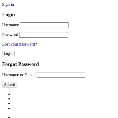
Sign in
Login
Username
Password
Lost your password?
Forgot Password
Username or E-mail