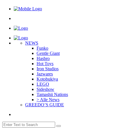
NEWS
Funko
Gentle Giant
Hasbro
Hot Toys
Iron Studios
Jazwares
Kotobukiya
LEGO
Sideshow
Tamashii Nations
> Alle News
GREEDO’S GUIDE