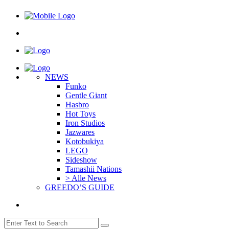
NEWS
Funko
Gentle Giant
Hasbro
Hot Toys
Iron Studios
Jazwares
Kotobukiya
LEGO
Sideshow
Tamashii Nations
> Alle News
GREEDO’S GUIDE