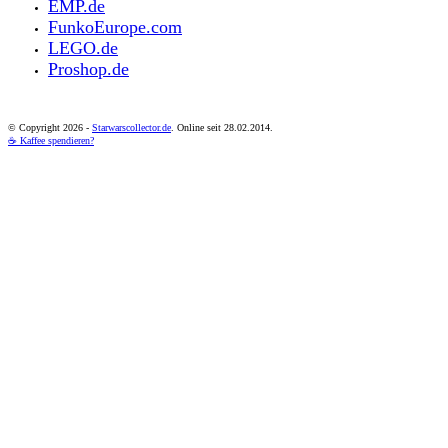
EMP.de
FunkoEurope.com
LEGO.de
Proshop.de
© Copyright
2026 -
Starwarscollector.de
. Online seit 28.02.2014.
☕ Kaffee spendieren?