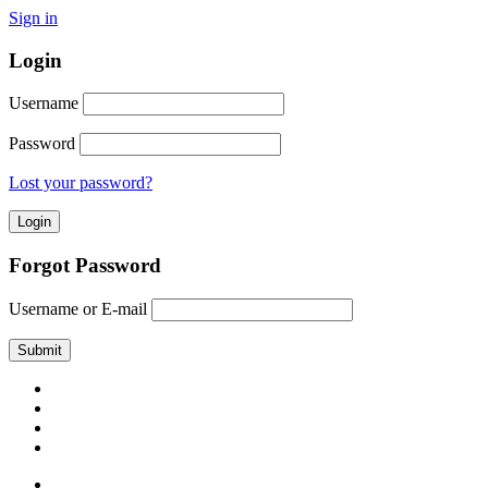
Sign in
Login
Username
Password
Lost your password?
Forgot Password
Username or E-mail