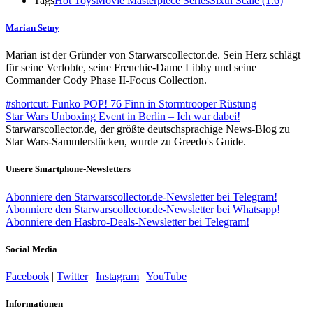
Tags
Hot Toys
Movie Masterpiece Series
Sixth Scale (1:6)
Marian Setny
Marian ist der Gründer von Starwarscollector.de. Sein Herz schlägt
für seine Verlobte, seine Frenchie-Dame Libby und seine
Commander Cody Phase II-Focus Collection.
#shortcut: Funko POP! 76 Finn in Stormtrooper Rüstung
Star Wars Unboxing Event in Berlin – Ich war dabei!
Starwarscollector.de, der größte deutschsprachige News-Blog zu
Star Wars-Sammlerstücken, wurde zu Greedo's Guide.
Unsere Smartphone-Newsletters
Abonniere den Starwarscollector.de-Newsletter bei Telegram!
Abonniere den Starwarscollector.de-Newsletter bei Whatsapp!
Abonniere den Hasbro-Deals-Newsletter bei Telegram!
Social Media
Facebook
|
Twitter
|
Instagram
|
YouTube
Informationen