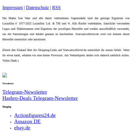
Impressum
|
Datenschutz
|
RSS
Die Marke Star Wars und alle damit verbundenen Gegenstände sind das geistige Eigentum von
Lucasfilm.© 1977-2025 Lucasfilm Ltd. & TM und ®. Alle Rechte vorbehalten. Sämtliche verwendete
Logos und Markennamen sind Eigentum der jeweiligen Hersteller und werden ausschließlich verwendet,
um die Sammlungen und Inhalte genauer zu beschreiben. Starwarscollector.de wird von keinem dieser
Hersteller unterstützt oder autorisiert.
(Durch den Einkauf über die Shopping-Links auf Starwarscollector.de unterstützt ihr unsere Arbeit. Wenn
ihr etwas kauft, erhalten wir eine kleine Provision. Am Verkaufspreis ändert sich dadurch natürlich nichts.
Vielen Dank.)
Newsletter
Telegram-Newsletter
Hasbro-Deals Telegram-Newsletter
Shopping
Actionfiguren24.de
Amazon DE
ebay.de