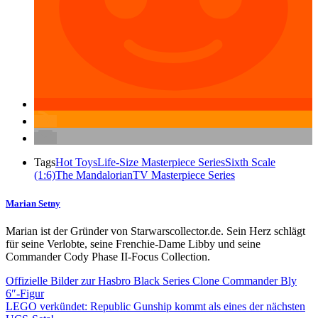
Tags
Hot Toys
Life-Size Masterpiece Series
Sixth Scale
(1:6)
The Mandalorian
TV Masterpiece Series
Marian Setny
Marian ist der Gründer von Starwarscollector.de. Sein Herz schlägt
für seine Verlobte, seine Frenchie-Dame Libby und seine
Commander Cody Phase II-Focus Collection.
Offizielle Bilder zur Hasbro Black Series Clone Commander Bly
6″-Figur
LEGO verkündet: Republic Gunship kommt als eines der nächsten