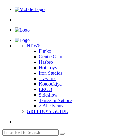
NEWS
Funko
Gentle Giant
Hasbro
Hot Toys
Iron Studios
Jazwares
Kotobukiya
LEGO
Sideshow
Tamashii Nations
> Alle News
GREEDO’S GUIDE