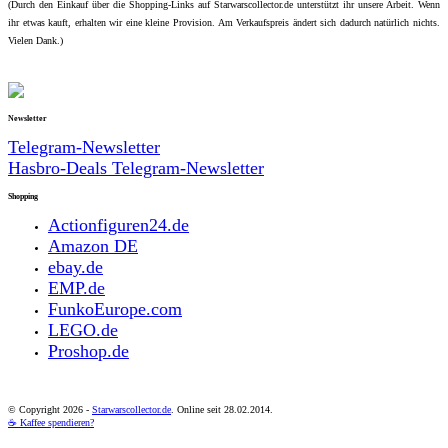
(Durch den Einkauf über die Shopping-Links auf Starwarscollector.de unterstützt ihr unsere Arbeit. Wenn
ihr etwas kauft, erhalten wir eine kleine Provision. Am Verkaufspreis ändert sich dadurch natürlich nichts.
Vielen Dank.)
Newsletter
Telegram-Newsletter
Hasbro-Deals Telegram-Newsletter
Shopping
Actionfiguren24.de
Amazon DE
ebay.de
EMP.de
FunkoEurope.com
LEGO.de
Proshop.de
© Copyright
2026 -
Starwarscollector.de
. Online seit 28.02.2014.
☕ Kaffee spendieren?