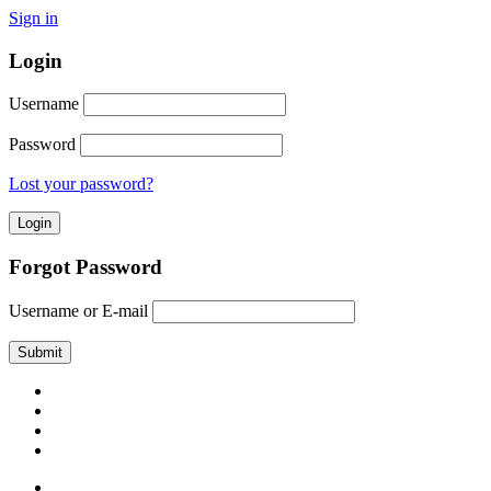
Sign in
Login
Username
Password
Lost your password?
Forgot Password
Username or E-mail