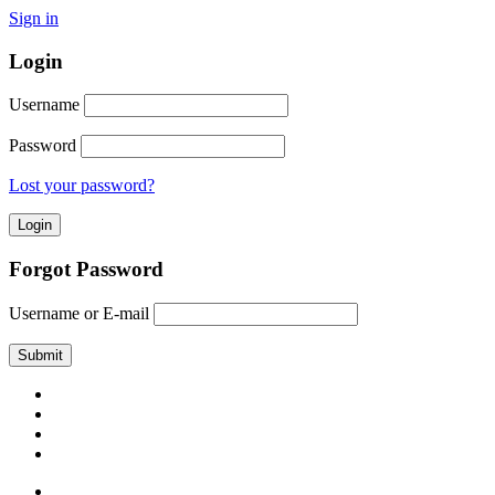
Sign in
Login
Username
Password
Lost your password?
Forgot Password
Username or E-mail