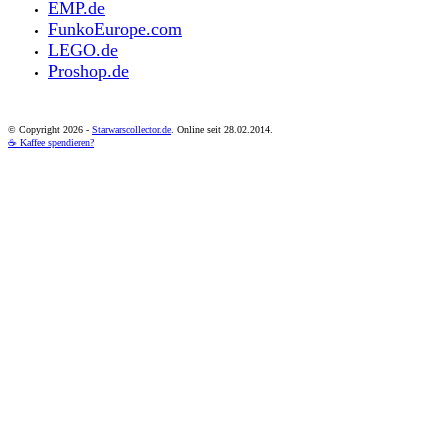
EMP.de
FunkoEurope.com
LEGO.de
Proshop.de
© Copyright
2026 -
Starwarscollector.de
. Online seit 28.02.2014.
☕ Kaffee spendieren?