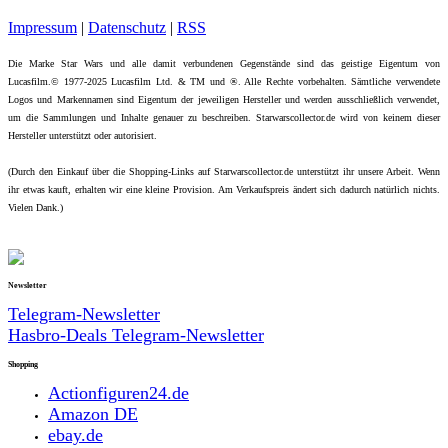
Impressum
|
Datenschutz
|
RSS
Die Marke Star Wars und alle damit verbundenen Gegenstände sind das geistige Eigentum von
Lucasfilm.© 1977-2025 Lucasfilm Ltd. & TM und ®. Alle Rechte vorbehalten. Sämtliche verwendete
Logos und Markennamen sind Eigentum der jeweiligen Hersteller und werden ausschließlich verwendet,
um die Sammlungen und Inhalte genauer zu beschreiben. Starwarscollector.de wird von keinem dieser
Hersteller unterstützt oder autorisiert.
(Durch den Einkauf über die Shopping-Links auf Starwarscollector.de unterstützt ihr unsere Arbeit. Wenn
ihr etwas kauft, erhalten wir eine kleine Provision. Am Verkaufspreis ändert sich dadurch natürlich nichts.
Vielen Dank.)
Newsletter
Telegram-Newsletter
Hasbro-Deals Telegram-Newsletter
Shopping
Actionfiguren24.de
Amazon DE
ebay.de