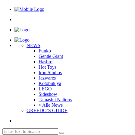
NEWS
Funko
Gentle Giant
Hasbro
Hot Toys
Iron Studios
Jazwares
Kotobukiya
LEGO
Sideshow
Tamashii Nations
> Alle News
GREEDO’S GUIDE