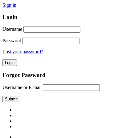
Sign in
Login
Username
Password
Lost your password?
Forgot Password
Username or E-mail