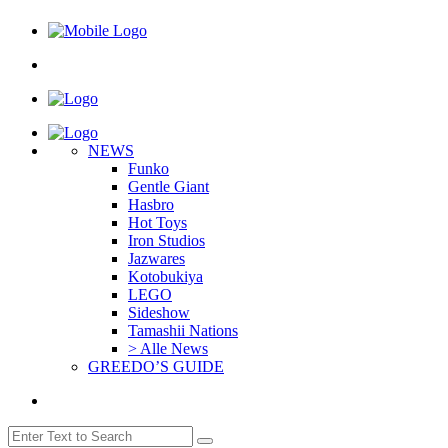
NEWS
Funko
Gentle Giant
Hasbro
Hot Toys
Iron Studios
Jazwares
Kotobukiya
LEGO
Sideshow
Tamashii Nations
> Alle News
GREEDO’S GUIDE