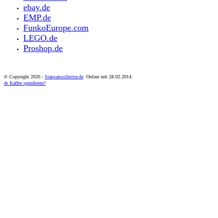
ebay.de
EMP.de
FunkoEurope.com
LEGO.de
Proshop.de
© Copyright
2026 -
Starwarscollector.de
. Online seit 28.02.2014.
☕ Kaffee spendieren?