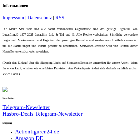
Informationen
Impressum
|
Datenschutz
|
RSS
Die Marke Star Wars und alle damit verbundenen Gegenstände sind das geistige Eigentum von
Lucasfilm.© 1977-2025 Lucasfilm Ltd. & TM und ®. Alle Rechte vorbehalten. Sämtliche verwendete
Logos und Markennamen sind Eigentum der jeweiligen Hersteller und werden ausschließlich verwendet,
um die Sammlungen und Inhalte genauer zu beschreiben. Starwarscollector.de wird von keinem dieser
Hersteller unterstützt oder autorisiert.
(Durch den Einkauf über die Shopping-Links auf Starwarscollector.de unterstützt ihr unsere Arbeit. Wenn
ihr etwas kauft, erhalten wir eine kleine Provision. Am Verkaufspreis ändert sich dadurch natürlich nichts.
Vielen Dank.)
Newsletter
Telegram-Newsletter
Hasbro-Deals Telegram-Newsletter
Shopping
Actionfiguren24.de
Amazon DE