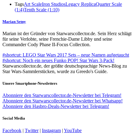
Tags
Art Scale
Iron Studios
Legacy Replica
Quarter Scale
(1:4)
Tenth Scale (1:10)
Marian Setny
Marian ist der Gründer von Starwarscollector.de. Sein Herz schlägt
für seine Verlobte, seine Frenchie-Dame Libby und seine
Commander Cody Phase II-Focus Collection.
#shortcut: LEGO Star Wars 2017 Sets – neue Namen aufgetaucht
#shortcut: Noch ein neues Funko POP! Star Wars 3-Pack!
Starwarscollector.de, der größte deutschsprachige News-Blog zu
Star Wars-Sammlerstücken, wurde zu Greedo's Guide.
Unsere Smartphone-Newsletters
Abonniere den Starwarscollector.de-Newsletter bei Telegram!
Abonniere den Starwarscollector.de-Newsletter bei Whatsapp!
Abonniere den Hasbro-Deals-Newsletter bei Telegram!
Social Media
Facebook
|
Twitter
|
Instagram
|
YouTube