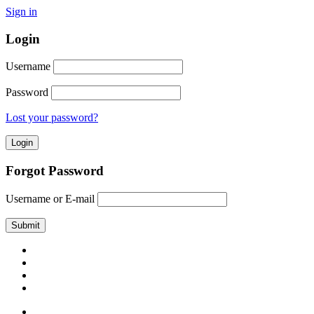
Sign in
Login
Username
Password
Lost your password?
Forgot Password
Username or E-mail