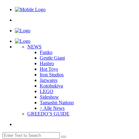
NEWS
Funko
Gentle Giant
Hasbro
Hot Toys
Iron Studios
Jazwares
Kotobukiya
LEGO
Sideshow
Tamashii Nations
> Alle News
GREEDO’S GUIDE