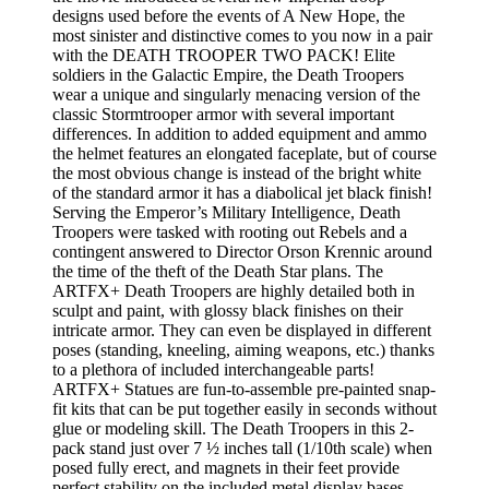
designs used before the events of A New Hope, the
most sinister and distinctive comes to you now in a pair
with the DEATH TROOPER TWO PACK! Elite
soldiers in the Galactic Empire, the Death Troopers
wear a unique and singularly menacing version of the
classic Stormtrooper armor with several important
differences. In addition to added equipment and ammo
the helmet features an elongated faceplate, but of course
the most obvious change is instead of the bright white
of the standard armor it has a diabolical jet black finish!
Serving the Emperor’s Military Intelligence, Death
Troopers were tasked with rooting out Rebels and a
contingent answered to Director Orson Krennic around
the time of the theft of the Death Star plans. The
ARTFX+ Death Troopers are highly detailed both in
sculpt and paint, with glossy black finishes on their
intricate armor. They can even be displayed in different
poses (standing, kneeling, aiming weapons, etc.) thanks
to a plethora of included interchangeable parts!
ARTFX+ Statues are fun-to-assemble pre-painted snap-
fit kits that can be put together easily in seconds without
glue or modeling skill. The Death Troopers in this 2-
pack stand just over 7 ½ inches tall (1/10th scale) when
posed fully erect, and magnets in their feet provide
perfect stability on the included metal display bases.