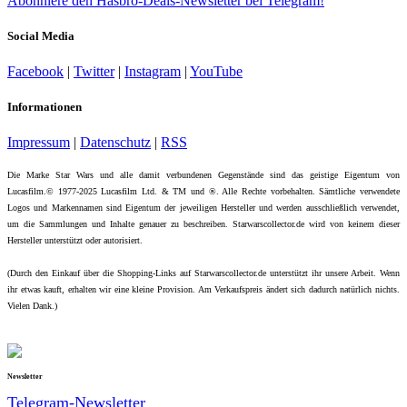
Abonniere den Hasbro-Deals-Newsletter bei Telegram!
Social Media
Facebook
|
Twitter
|
Instagram
|
YouTube
Informationen
Impressum
|
Datenschutz
|
RSS
Die Marke Star Wars und alle damit verbundenen Gegenstände sind das geistige Eigentum von
Lucasfilm.© 1977-2025 Lucasfilm Ltd. & TM und ®. Alle Rechte vorbehalten. Sämtliche verwendete
Logos und Markennamen sind Eigentum der jeweiligen Hersteller und werden ausschließlich verwendet,
um die Sammlungen und Inhalte genauer zu beschreiben. Starwarscollector.de wird von keinem dieser
Hersteller unterstützt oder autorisiert.
(Durch den Einkauf über die Shopping-Links auf Starwarscollector.de unterstützt ihr unsere Arbeit. Wenn
ihr etwas kauft, erhalten wir eine kleine Provision. Am Verkaufspreis ändert sich dadurch natürlich nichts.
Vielen Dank.)
Newsletter
Telegram-Newsletter