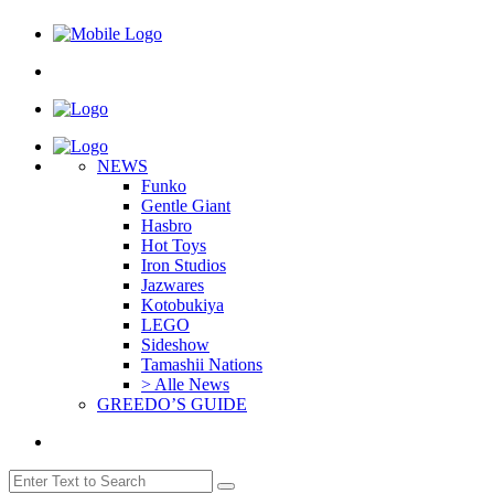
NEWS
Funko
Gentle Giant
Hasbro
Hot Toys
Iron Studios
Jazwares
Kotobukiya
LEGO
Sideshow
Tamashii Nations
> Alle News
GREEDO’S GUIDE