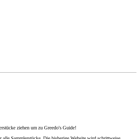
lerstücke ziehen um zu Greedo's Guide!
alle Sammlerstücke. Die bisherige Website wird schrittweise