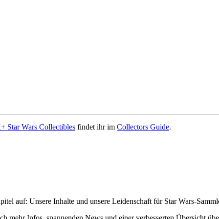
 Star Wars Collectibles
findet ihr im
Collectors Guide
.
pitel auf: Unsere Inhalte und unsere Leidenschaft für Star Wars-Samm
h mehr Infos, spannenden News und einer verbesserten Übersicht über 