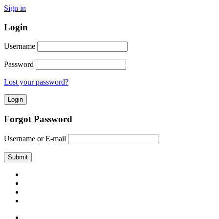
Sign in
Login
Username
Password
Lost your password?
Forgot Password
Username or E-mail