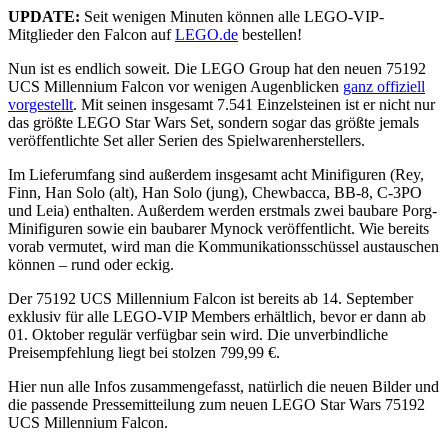
UPDATE:
Seit wenigen Minuten können alle LEGO-VIP-
Mitglieder den Falcon auf
LEGO.de
bestellen!
Nun ist es endlich soweit. Die LEGO Group hat den neuen 75192
UCS Millennium Falcon vor wenigen Augenblicken
ganz offiziell
vorgestellt
. Mit seinen insgesamt 7.541 Einzelsteinen ist er nicht nur
das größte LEGO Star Wars Set, sondern sogar das größte jemals
veröffentlichte Set aller Serien des Spielwarenherstellers.
Im Lieferumfang sind außerdem insgesamt acht Minifiguren (Rey,
Finn, Han Solo (alt), Han Solo (jung), Chewbacca, BB-8, C-3PO
und Leia) enthalten. Außerdem werden erstmals zwei baubare Porg-
Minifiguren sowie ein baubarer Mynock veröffentlicht. Wie bereits
vorab vermutet, wird man die Kommunikationsschüssel austauschen
können – rund oder eckig.
Der 75192 UCS Millennium Falcon ist bereits ab 14. September
exklusiv für alle LEGO-VIP Members erhältlich, bevor er dann ab
01. Oktober regulär verfügbar sein wird. Die unverbindliche
Preisempfehlung liegt bei stolzen 799,99 €.
Hier nun alle Infos zusammengefasst, natürlich die neuen Bilder und
die passende Pressemitteilung zum neuen LEGO Star Wars 75192
UCS Millennium Falcon.