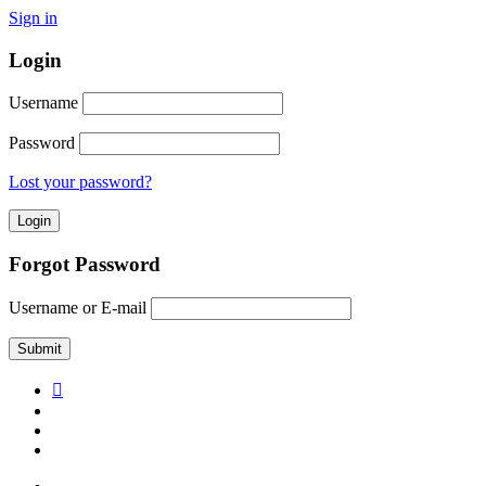
Sign in
Login
Username
Password
Lost your password?
Forgot Password
Username or E-mail