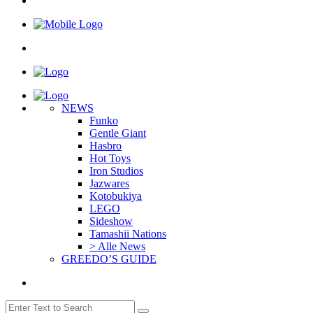
NEWS
Funko
Gentle Giant
Hasbro
Hot Toys
Iron Studios
Jazwares
Kotobukiya
LEGO
Sideshow
Tamashii Nations
> Alle News
GREEDO’S GUIDE