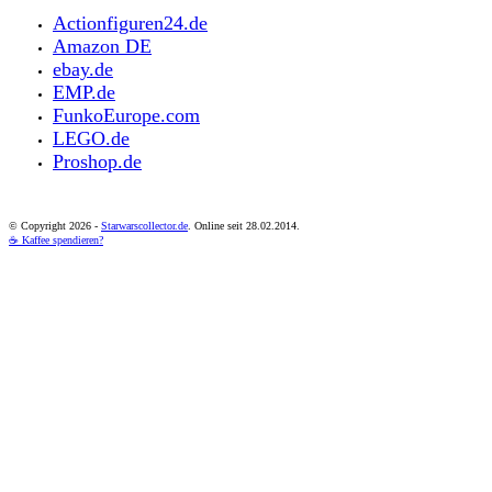
Actionfiguren24.de
Amazon DE
ebay.de
EMP.de
FunkoEurope.com
LEGO.de
Proshop.de
© Copyright
2026 -
Starwarscollector.de
. Online seit 28.02.2014.
☕ Kaffee spendieren?