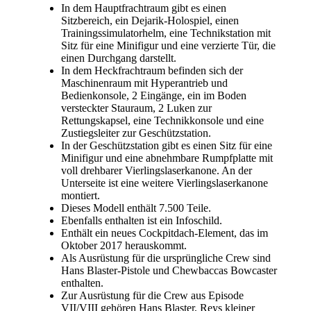
In dem Hauptfrachtraum gibt es einen
Sitzbereich, ein Dejarik-Holospiel, einen
Trainingssimulatorhelm, eine Technikstation mit
Sitz für eine Minifigur und eine verzierte Tür, die
einen Durchgang darstellt.
In dem Heckfrachtraum befinden sich der
Maschinenraum mit Hyperantrieb und
Bedienkonsole, 2 Eingänge, ein im Boden
versteckter Stauraum, 2 Luken zur
Rettungskapsel, eine Technikkonsole und eine
Zustiegsleiter zur Geschützstation.
In der Geschützstation gibt es einen Sitz für eine
Minifigur und eine abnehmbare Rumpfplatte mit
voll drehbarer Vierlingslaserkanone. An der
Unterseite ist eine weitere Vierlingslaserkanone
montiert.
Dieses Modell enthält 7.500 Teile.
Ebenfalls enthalten ist ein Infoschild.
Enthält ein neues Cockpitdach-Element, das im
Oktober 2017 herauskommt.
Als Ausrüstung für die ursprüngliche Crew sind
Hans Blaster-Pistole und Chewbaccas Bowcaster
enthalten.
Zur Ausrüstung für die Crew aus Episode
VII/VIII gehören Hans Blaster, Reys kleiner