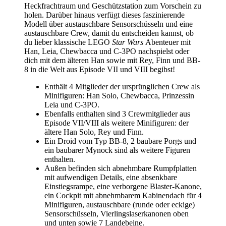
Heckfrachtraum und Geschützstation zum Vorschein zu
holen. Darüber hinaus verfügt dieses faszinierende
Modell über austauschbare Sensorschüsseln und eine
austauschbare Crew, damit du entscheiden kannst, ob
du lieber klassische LEGO
Star Wars
Abenteuer mit
Han, Leia, Chewbacca und C-3PO nachspielst oder
dich mit dem älteren Han sowie mit Rey, Finn und BB-
8 in die Welt aus Episode VII und VIII begibst!
Enthält 4 Mitglieder der ursprünglichen Crew als
Minifiguren: Han Solo, Chewbacca, Prinzessin
Leia und C-3PO.
Ebenfalls enthalten sind 3 Crewmitglieder aus
Episode VII/VIII als weitere Minifiguren: der
ältere Han Solo, Rey und Finn.
Ein Droid vom Typ BB-8, 2 baubare Porgs und
ein baubarer Mynock sind als weitere Figuren
enthalten.
Außen befinden sich abnehmbare Rumpfplatten
mit aufwendigen Details, eine absenkbare
Einstiegsrampe, eine verborgene Blaster-Kanone,
ein Cockpit mit abnehmbarem Kabinendach für 4
Minifiguren, austauschbare (runde oder eckige)
Sensorschüsseln, Vierlingslaserkanonen oben
und unten sowie 7 Landebeine.