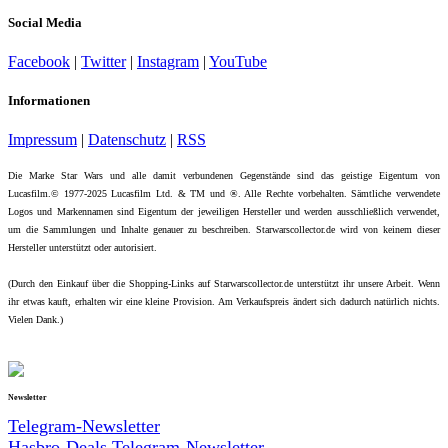
Social Media
Facebook
|
Twitter
|
Instagram
|
YouTube
Informationen
Impressum
|
Datenschutz
|
RSS
Die Marke Star Wars und alle damit verbundenen Gegenstände sind das geistige Eigentum von
Lucasfilm.© 1977-2025 Lucasfilm Ltd. & TM und ®. Alle Rechte vorbehalten. Sämtliche verwendete
Logos und Markennamen sind Eigentum der jeweiligen Hersteller und werden ausschließlich verwendet,
um die Sammlungen und Inhalte genauer zu beschreiben. Starwarscollector.de wird von keinem dieser
Hersteller unterstützt oder autorisiert.
(Durch den Einkauf über die Shopping-Links auf Starwarscollector.de unterstützt ihr unsere Arbeit. Wenn
ihr etwas kauft, erhalten wir eine kleine Provision. Am Verkaufspreis ändert sich dadurch natürlich nichts.
Vielen Dank.)
Newsletter
Telegram-Newsletter
Hasbro-Deals Telegram-Newsletter