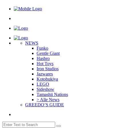
NEWS
Funko
Gentle Giant
Hasbro
Hot Toys
Iron Studios
Jazwares
Kotobukiya
LEGO
Sideshow
Tamashii Nations
> Alle News
GREEDO’S GUIDE