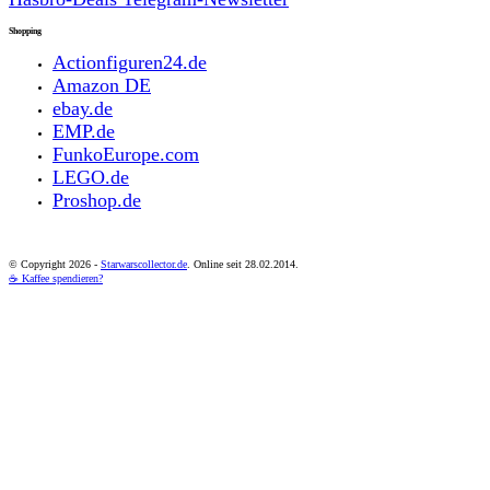
Shopping
Actionfiguren24.de
Amazon DE
ebay.de
EMP.de
FunkoEurope.com
LEGO.de
Proshop.de
© Copyright
2026 -
Starwarscollector.de
. Online seit 28.02.2014.
☕ Kaffee spendieren?