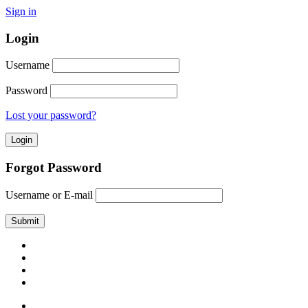
Sign in
Login
Username
Password
Lost your password?
Forgot Password
Username or E-mail