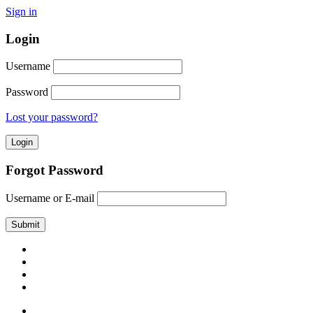
Sign in
Login
Username
Password
Lost your password?
Forgot Password
Username or E-mail