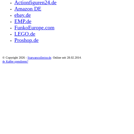
Actionfiguren24.de
Amazon DE
ebay.de
EMP.de
FunkoEurope.com
LEGO.de
Proshop.de
© Copyright
2026 -
Starwarscollector.de
. Online seit 28.02.2014.
☕ Kaffee spendieren?