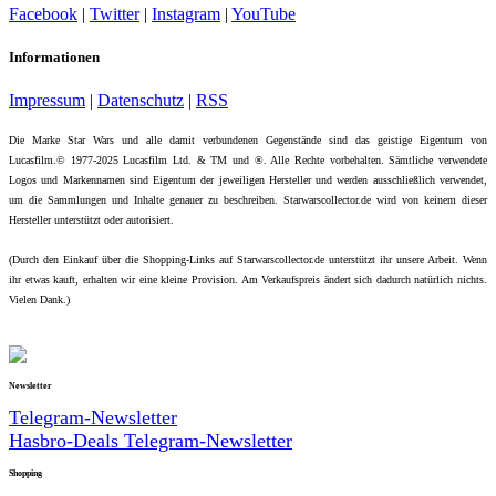
Facebook
|
Twitter
|
Instagram
|
YouTube
Informationen
Impressum
|
Datenschutz
|
RSS
Die Marke Star Wars und alle damit verbundenen Gegenstände sind das geistige Eigentum von
Lucasfilm.© 1977-2025 Lucasfilm Ltd. & TM und ®. Alle Rechte vorbehalten. Sämtliche verwendete
Logos und Markennamen sind Eigentum der jeweiligen Hersteller und werden ausschließlich verwendet,
um die Sammlungen und Inhalte genauer zu beschreiben. Starwarscollector.de wird von keinem dieser
Hersteller unterstützt oder autorisiert.
(Durch den Einkauf über die Shopping-Links auf Starwarscollector.de unterstützt ihr unsere Arbeit. Wenn
ihr etwas kauft, erhalten wir eine kleine Provision. Am Verkaufspreis ändert sich dadurch natürlich nichts.
Vielen Dank.)
Newsletter
Telegram-Newsletter
Hasbro-Deals Telegram-Newsletter
Shopping