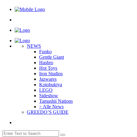
NEWS
Funko
Gentle Giant
Hasbro
Hot Toys
Iron Studios
Jazwares
Kotobukiya
LEGO
Sideshow
Tamashii Nations
> Alle News
GREEDO’S GUIDE