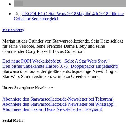
Tags
LEGO
LEGO Star Wars 2018
May the 4th 2018
Ultimate
Collector Series
Vergleich
Marian Setny
Marian ist der Gründer von Starwarscollector.de. Sein Herz schlägt
für seine Verlobte, seine Frenchie-Dame Libby und seine
Commander Cody Phase II-Focus Collection.
Drei neue POP! Wackelköpfe zu „Solo: A Star Wars Story“
Drei bisher unbekannte Hasbro 3.75″ Doppelpacks aufgetaucht!
Starwarscollector.de, der größte deutschsprachige News-Blog zu
Star Wars-Sammlerstücken, wurde zu Greedo's Guide.
Unsere Smartphone-Newsletters
Abonniere den Starwarscollector.de-Newsletter bei Telegram!
Abonniere den Starwarscollector.de-Newsletter bei Whatsapp!
Abonniere den Hasbro-Deals-Newsletter bei Telegram!
Social Media