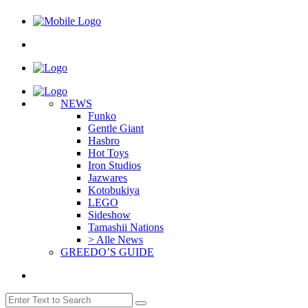
NEWS
Funko
Gentle Giant
Hasbro
Hot Toys
Iron Studios
Jazwares
Kotobukiya
LEGO
Sideshow
Tamashii Nations
> Alle News
GREEDO’S GUIDE