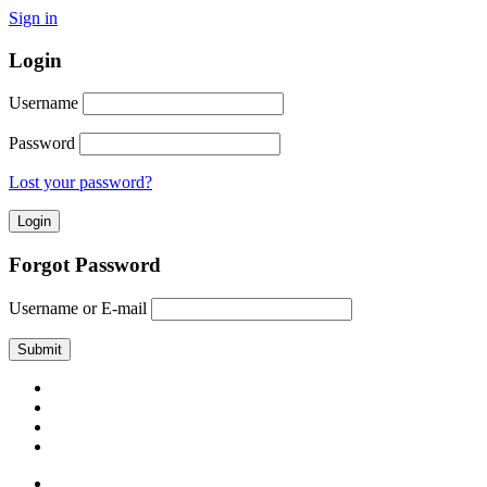
Sign in
Login
Username
Password
Lost your password?
Forgot Password
Username or E-mail