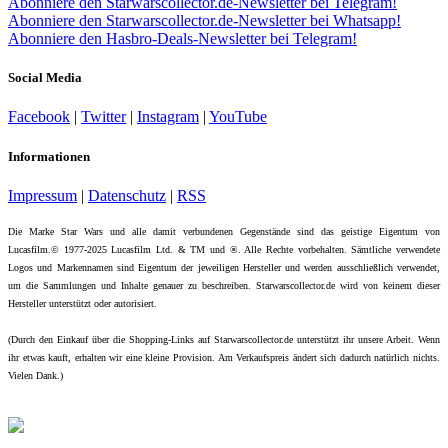
Abonniere den Starwarscollector.de-Newsletter bei Telegram!
Abonniere den Starwarscollector.de-Newsletter bei Whatsapp!
Abonniere den Hasbro-Deals-Newsletter bei Telegram!
Social Media
Facebook
|
Twitter
|
Instagram
|
YouTube
Informationen
Impressum
|
Datenschutz
|
RSS
Die Marke Star Wars und alle damit verbundenen Gegenstände sind das geistige Eigentum von
Lucasfilm.© 1977-2025 Lucasfilm Ltd. & TM und ®. Alle Rechte vorbehalten. Sämtliche verwendete
Logos und Markennamen sind Eigentum der jeweiligen Hersteller und werden ausschließlich verwendet,
um die Sammlungen und Inhalte genauer zu beschreiben. Starwarscollector.de wird von keinem dieser
Hersteller unterstützt oder autorisiert.
(Durch den Einkauf über die Shopping-Links auf Starwarscollector.de unterstützt ihr unsere Arbeit. Wenn
ihr etwas kauft, erhalten wir eine kleine Provision. Am Verkaufspreis ändert sich dadurch natürlich nichts.
Vielen Dank.)