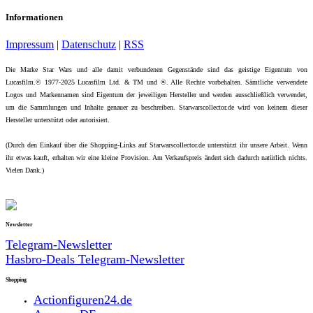
Informationen
Impressum
|
Datenschutz
|
RSS
Die Marke Star Wars und alle damit verbundenen Gegenstände sind das geistige Eigentum von
Lucasfilm.© 1977-2025 Lucasfilm Ltd. & TM und ®. Alle Rechte vorbehalten. Sämtliche verwendete
Logos und Markennamen sind Eigentum der jeweiligen Hersteller und werden ausschließlich verwendet,
um die Sammlungen und Inhalte genauer zu beschreiben. Starwarscollector.de wird von keinem dieser
Hersteller unterstützt oder autorisiert.
(Durch den Einkauf über die Shopping-Links auf Starwarscollector.de unterstützt ihr unsere Arbeit. Wenn
ihr etwas kauft, erhalten wir eine kleine Provision. Am Verkaufspreis ändert sich dadurch natürlich nichts.
Vielen Dank.)
Newsletter
Telegram-Newsletter
Hasbro-Deals Telegram-Newsletter
Shopping
Actionfiguren24.de