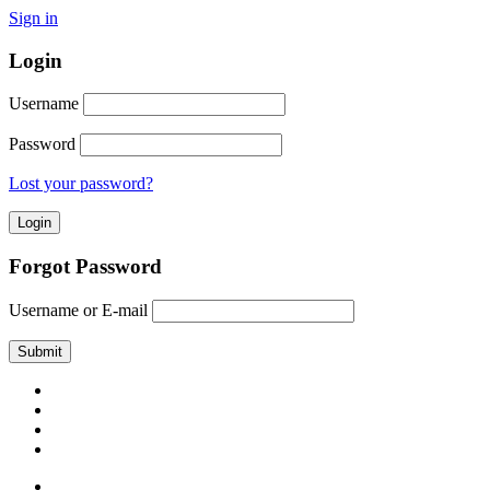
Sign in
Login
Username
Password
Lost your password?
Forgot Password
Username or E-mail