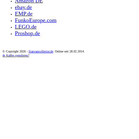
Amazon DE
ebay.de
EMP.de
FunkoEurope.com
LEGO.de
Proshop.de
© Copyright
2026 -
Starwarscollector.de
. Online seit 28.02.2014.
☕ Kaffee spendieren?