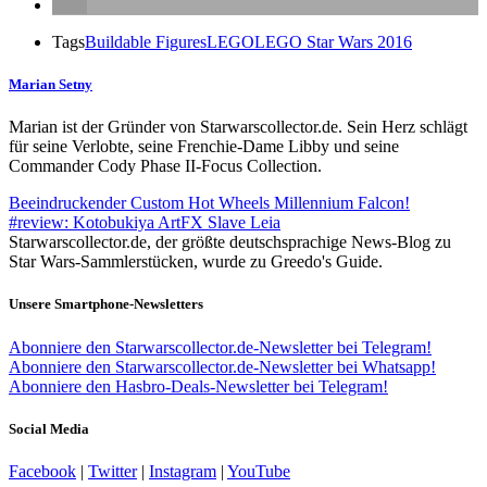
Tags
Buildable Figures
LEGO
LEGO Star Wars 2016
Marian Setny
Marian ist der Gründer von Starwarscollector.de. Sein Herz schlägt
für seine Verlobte, seine Frenchie-Dame Libby und seine
Commander Cody Phase II-Focus Collection.
Beeindruckender Custom Hot Wheels Millennium Falcon!
#review: Kotobukiya ArtFX Slave Leia
Starwarscollector.de, der größte deutschsprachige News-Blog zu
Star Wars-Sammlerstücken, wurde zu Greedo's Guide.
Unsere Smartphone-Newsletters
Abonniere den Starwarscollector.de-Newsletter bei Telegram!
Abonniere den Starwarscollector.de-Newsletter bei Whatsapp!
Abonniere den Hasbro-Deals-Newsletter bei Telegram!
Social Media
Facebook
|
Twitter
|
Instagram
|
YouTube