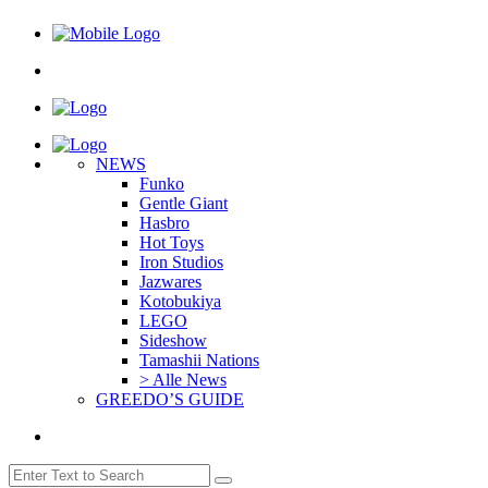
NEWS
Funko
Gentle Giant
Hasbro
Hot Toys
Iron Studios
Jazwares
Kotobukiya
LEGO
Sideshow
Tamashii Nations
> Alle News
GREEDO’S GUIDE