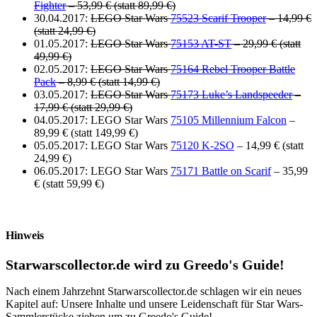
Fighter
– 53,99 € (statt 89,99 €)
30.04.2017:
LEGO Star Wars
75523 Scarif Trooper
– 14,99 €
(statt 24,99 €)
01.05.2017:
LEGO Star Wars
75153 AT-ST
– 29,99 € (statt
49,99 €)
02.05.2017:
LEGO Star Wars
75164 Rebel Trooper Battle
Pack
– 8,99 € (statt 14,99 €)
03.05.2017:
LEGO Star Wars
75173 Luke’s Landspeeder
–
17,99 € (statt 29,99 €)
04.05.2017: LEGO Star Wars
75105 Millennium Falcon
–
89,99 € (statt 149,99 €)
05.05.2017: LEGO Star Wars
75120 K-2SO
– 14,99 € (statt
24,99 €)
06.05.2017: LEGO Star Wars
75171 Battle on Scarif
– 35,99
€ (statt 59,99 €)
Hinweis
Starwarscollector.de wird zu Greedo's Guide!
Nach einem Jahrzehnt Starwarscollector.de schlagen wir ein neues
Kapitel auf: Unsere Inhalte und unsere Leidenschaft für Star Wars-
Sammlerstücke ziehen um zu Greedo's Guide!