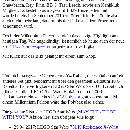
Chewbacca, Rey, Finn, BB-8, Tasu Leech, sowie ein Kanjiklub
Mitglied. Es besteht aus insgesamt 1.329 Einzelteilen und
wurde bereits im September 2015 veröffentlicht. Es könnte also
auch nicht mehr lang dauern, bis der Falke aus dem Programm
genommen wird.
Doch der Millennium Falcon ist nicht das einzige Highlight am
heutigen Tag. Wie angekündigt, ist nämlich ab heute auch der neue
75144 UCS Snowspeeder
für jedermann verfügbar.
Mit Klick auf das Bild gelangt ihr direkt zum Shop.
Und nicht vergessen: Neben den 40% Rabatt, die es täglich auf ein
anderes Set gibt, bekommt ihr über den gesamten Zeitraum 10%
Rabatt auf alle verfügbaren LEGO Star Wars Sets. Und zusätzlich
gibt es zu allen LEGO Star Wars Einkäufen ab 65,00 €
Einkaufswert ein schickes
R2-D2 Polybag
gratis obendrauf. Mit
einem Millennium Falcon wäre das Polybag also sicher.
Die gesamte Liste der LEGO Star Wars „
MAY THE 4TH BE
WITH YOU
“-Aktion liest sich übrigens wie folgt:
29.04.2017:
LEGO Star Wars
75149 Resistance X-Wing