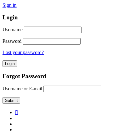
Sign in
Login
Username
Password
Lost your password?
Forgot Password
Username or E-mail