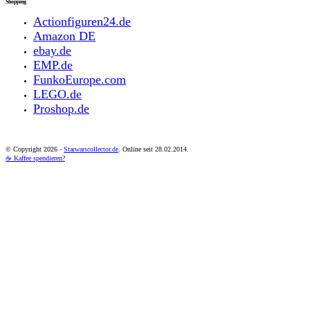
Shopping
Actionfiguren24.de
Amazon DE
ebay.de
EMP.de
FunkoEurope.com
LEGO.de
Proshop.de
© Copyright
2026 -
Starwarscollector.de
. Online seit 28.02.2014.
☕ Kaffee spendieren?