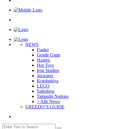
NEWS
Funko
Gentle Giant
Hasbro
Hot Toys
Iron Studios
Jazwares
Kotobukiya
LEGO
Sideshow
Tamashii Nations
> Alle News
GREEDO’S GUIDE