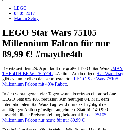
LEGO
04.05.2017
Marian Setny
LEGO Star Wars 75105
Millennium Falcon für nur
89,99 €! #maythe4th
Bereits seit dem 29. April läuft die große LEGO Star Wars „
MAY
THE 4TH BE WITH YOU
“-Aktion. Am heutigen
Star Wars Day
gibt es nun endlich den sehr begehrten
LEGO Star Wars 75105
Millennium Falcon mit 40% Rabatt
.
In den vergangenen vier Tagen waren bereits so einige schöne
LEGO Sets um 40% reduziert. Am heutigen 04. Mai, dem
internationalen Star Wars Tag, wird nun das Highlight der
achttägigen Aktion günstiger angeboten. Statt für 149,99 €
unverbindliche Preisempfehlung bekommt ihr
den 75105
Millennium Falcon nur heute für nur 89,99 €
!
Das beliebte Set enthält die sieben Minifiguren Han Solo,