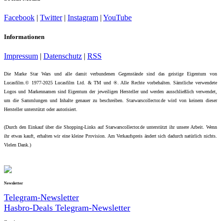
Facebook
|
Twitter
|
Instagram
|
YouTube
Informationen
Impressum
|
Datenschutz
|
RSS
Die Marke Star Wars und alle damit verbundenen Gegenstände sind das geistige Eigentum von
Lucasfilm.© 1977-2025 Lucasfilm Ltd. & TM und ®. Alle Rechte vorbehalten. Sämtliche verwendete
Logos und Markennamen sind Eigentum der jeweiligen Hersteller und werden ausschließlich verwendet,
um die Sammlungen und Inhalte genauer zu beschreiben. Starwarscollector.de wird von keinem dieser
Hersteller unterstützt oder autorisiert.
(Durch den Einkauf über die Shopping-Links auf Starwarscollector.de unterstützt ihr unsere Arbeit. Wenn
ihr etwas kauft, erhalten wir eine kleine Provision. Am Verkaufspreis ändert sich dadurch natürlich nichts.
Vielen Dank.)
Newsletter
Telegram-Newsletter
Hasbro-Deals Telegram-Newsletter