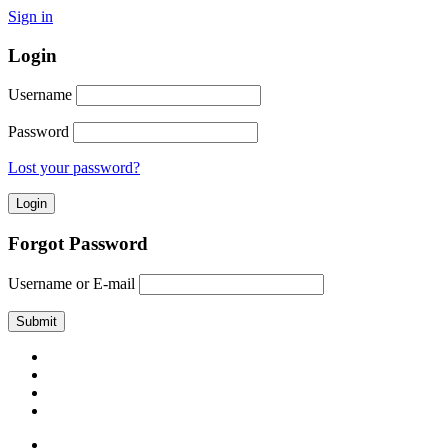
Sign in
Login
Username
Password
Lost your password?
Forgot Password
Username or E-mail