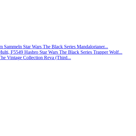
Star Wars The Black Series Mandalorianer...
Hasbro Star Wars The Black Series Trapper Wolf...
The Vintage Collection Reva (Third...