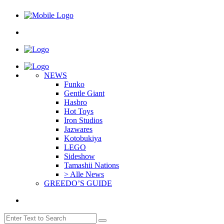
NEWS
Funko
Gentle Giant
Hasbro
Hot Toys
Iron Studios
Jazwares
Kotobukiya
LEGO
Sideshow
Tamashii Nations
> Alle News
GREEDO’S GUIDE