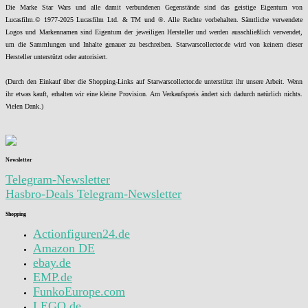
Die Marke Star Wars und alle damit verbundenen Gegenstände sind das geistige Eigentum von
Lucasfilm.© 1977-2025 Lucasfilm Ltd. & TM und ®. Alle Rechte vorbehalten. Sämtliche verwendete
Logos und Markennamen sind Eigentum der jeweiligen Hersteller und werden ausschließlich verwendet,
um die Sammlungen und Inhalte genauer zu beschreiben. Starwarscollector.de wird von keinem dieser
Hersteller unterstützt oder autorisiert.
(Durch den Einkauf über die Shopping-Links auf Starwarscollector.de unterstützt ihr unsere Arbeit. Wenn
ihr etwas kauft, erhalten wir eine kleine Provision. Am Verkaufspreis ändert sich dadurch natürlich nichts.
Vielen Dank.)
Newsletter
Telegram-Newsletter
Hasbro-Deals Telegram-Newsletter
Shopping
Actionfiguren24.de
Amazon DE
ebay.de
EMP.de
FunkoEurope.com
LEGO.de