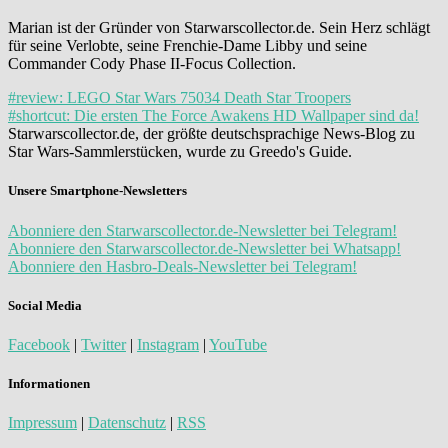
Marian ist der Gründer von Starwarscollector.de. Sein Herz schlägt
für seine Verlobte, seine Frenchie-Dame Libby und seine
Commander Cody Phase II-Focus Collection.
#review: LEGO Star Wars 75034 Death Star Troopers
#shortcut: Die ersten The Force Awakens HD Wallpaper sind da!
Starwarscollector.de, der größte deutschsprachige News-Blog zu
Star Wars-Sammlerstücken, wurde zu Greedo's Guide.
Unsere Smartphone-Newsletters
Abonniere den Starwarscollector.de-Newsletter bei Telegram!
Abonniere den Starwarscollector.de-Newsletter bei Whatsapp!
Abonniere den Hasbro-Deals-Newsletter bei Telegram!
Social Media
Facebook
|
Twitter
|
Instagram
|
YouTube
Informationen
Impressum
|
Datenschutz
|
RSS