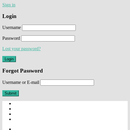
Sign in
Login
Username
Password
Lost your password?
Forgot Password
Username or E-mail