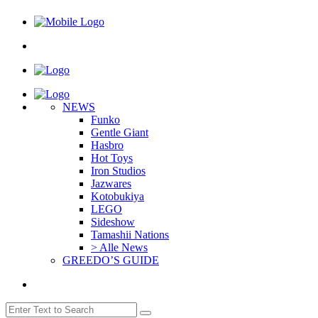
NEWS
Funko
Gentle Giant
Hasbro
Hot Toys
Iron Studios
Jazwares
Kotobukiya
LEGO
Sideshow
Tamashii Nations
> Alle News
GREEDO’S GUIDE