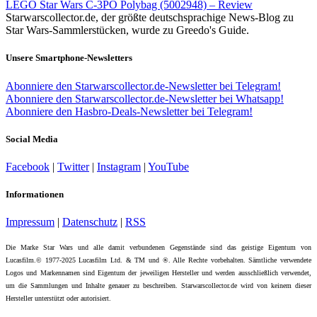
LEGO Star Wars C-3PO Polybag (5002948) – Review
Starwarscollector.de, der größte deutschsprachige News-Blog zu
Star Wars-Sammlerstücken, wurde zu Greedo's Guide.
Unsere Smartphone-Newsletters
Abonniere den Starwarscollector.de-Newsletter bei Telegram!
Abonniere den Starwarscollector.de-Newsletter bei Whatsapp!
Abonniere den Hasbro-Deals-Newsletter bei Telegram!
Social Media
Facebook
|
Twitter
|
Instagram
|
YouTube
Informationen
Impressum
|
Datenschutz
|
RSS
Die Marke Star Wars und alle damit verbundenen Gegenstände sind das geistige Eigentum von
Lucasfilm.© 1977-2025 Lucasfilm Ltd. & TM und ®. Alle Rechte vorbehalten. Sämtliche verwendete
Logos und Markennamen sind Eigentum der jeweiligen Hersteller und werden ausschließlich verwendet,
um die Sammlungen und Inhalte genauer zu beschreiben. Starwarscollector.de wird von keinem dieser
Hersteller unterstützt oder autorisiert.