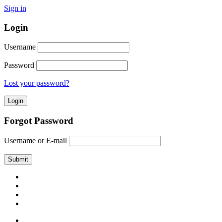
Sign in
Login
Username
Password
Lost your password?
Forgot Password
Username or E-mail