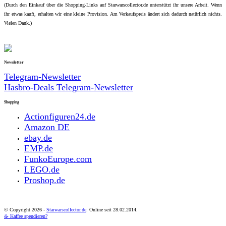
(Durch den Einkauf über die Shopping-Links auf Starwarscollector.de unterstützt ihr unsere Arbeit. Wenn
ihr etwas kauft, erhalten wir eine kleine Provision. Am Verkaufspreis ändert sich dadurch natürlich nichts.
Vielen Dank.)
Newsletter
Telegram-Newsletter
Hasbro-Deals Telegram-Newsletter
Shopping
Actionfiguren24.de
Amazon DE
ebay.de
EMP.de
FunkoEurope.com
LEGO.de
Proshop.de
© Copyright
2026 -
Starwarscollector.de
. Online seit 28.02.2014.
☕ Kaffee spendieren?